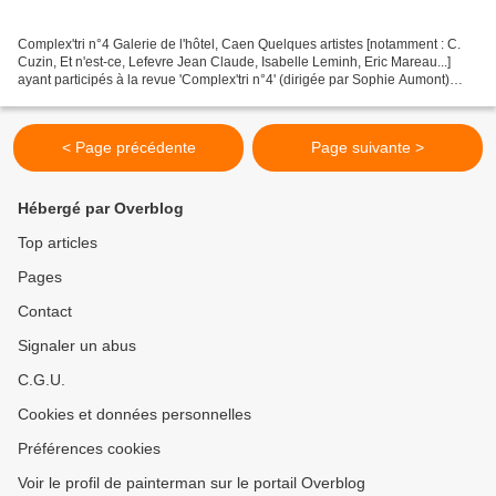
Complex'tri n°4 Galerie de l'hôtel, Caen Quelques artistes [notamment : C.
Cuzin, Et n'est-ce, Lefevre Jean Claude, Isabelle Leminh, Eric Mareau...]
ayant participés à la revue 'Complex'tri n°4' (dirigée par Sophie Aumont)
exposent à la galerie de l'Hotel...
< Page précédente
Page suivante >
Hébergé par Overblog
Top articles
Pages
Contact
Signaler un abus
C.G.U.
Cookies et données personnelles
Préférences cookies
Voir le profil de painterman sur le portail Overblog