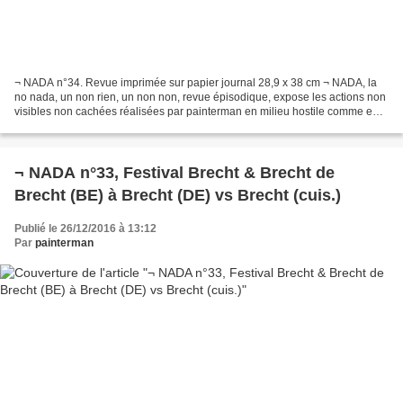
¬ NADA n°34. Revue imprimée sur papier journal 28,9 x 38 cm ¬ NADA, la
no nada, un non rien, un non non, revue épisodique, expose les actions non
visibles non cachées réalisées par painterman en milieu hostile comme en
Arcadie. ¬ NADA est aussi le journal...
¬ NADA n°33, Festival Brecht & Brecht de
Brecht (BE) à Brecht (DE) vs Brecht (cuis.)
Publié le 26/12/2016 à 13:12
Par
painterman