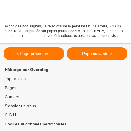
Action des non alignés, Le rejet total de la peinture fut une erreur, ¬ NADA
n°33. Revue imprimée sur papier journal 28,9 x 38 cm ¬ NADA, la no nada,
un non rien, un non non, revue épisodique, expose les actions non visibles
non cachées réalisées par...
< Page précédente
Page suivante >
Hébergé par Overblog
Top articles
Pages
Contact
Signaler un abus
C.G.U.
Cookies et données personnelles