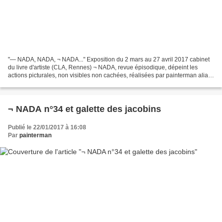
"— NADA, NADA, ¬ NADA..." Exposition du 2 mars au 27 avril 2017 cabinet
du livre d'artiste (CLA, Rennes) ¬ NADA, revue épisodique, dépeint les
actions picturales, non visibles non cachées, réalisées par painterman alias
Laurent Marissal en milieu hostile...
¬ NADA n°34 et galette des jacobins
Publié le 22/01/2017 à 16:08
Par
painterman