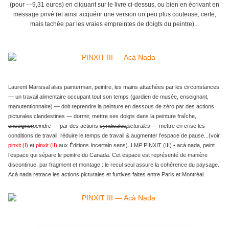
(pour —9,31 euros) en cliquant sur le livre ci-dessus, ou bien en écrivant en
message privé (et ainsi acquérir une version un peu plus couteuse, certe,
mais tachée par les vraies empreintes de doigts du peintre)...
Laurent Marissal alias painterman, peintre, les mains attachées par les circonstances
— un travail alimentaire occupant tout son temps (gardien de musée, enseignant,
manutentionnaire) — doit reprendre la peinture en dessous de zéro par des actions
picturales clandestines — dormir, mettre ses doigts dans la peinture fraîche,
enseigner
peindre
— par des actions
syndicales
picturales
— mettre en crise les
conditions de travail, réduire le temps de travail & augmenter l’espace de pause...(voir
pinxit (I)
et
pinxit (II)
aux Éditions Incertain sens).
LM
P
PINXIT (III) • acà nada, peint
l’espace qui sépare le peintre du Canada.
Cet espace est représenté de manière
discontinue, par fragment et montage : le recul seul assure la cohérence du paysage.
Acà nada retrace les actions picturales et furtives faites entre Paris et Montréal.