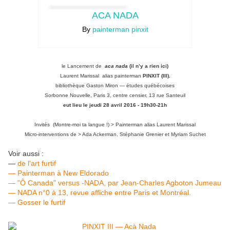
ACA NADA
By
painterman pinxit
le Lancement de
aca nada
(il n’y a rien ici)
Laurent Marissal
alias painterman
PINXIT (III)
.
bibliothèque Gaston Miron — études québécoises
Sorbonne Nouvelle, Paris 3, centre censier, 13 rue Santeuil
eut lieu le jeudi 28 avril 2016 - 19h30-21h
Invités (Montre-moi ta langue !) > Painterman alias Laurent Marissal
Micro-interventions de > Ada Ackerman, Stéphanie Grenier et Myriam Suchet
Voir aussi :
—
de l'art furtif
— Painterman à New Eldorado
— "Ô Canada" versus -NADA, par Jean-Charles Agboton Jumeau
— NADA n°0 à 13, revue affiche entre Paris et Montréal.
— Gosser le furtif