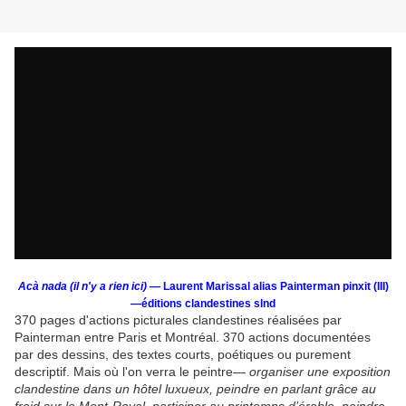
Acà nada (il n'y a rien ici)
— Laurent Marissal alias Painterman pinxit (III)
—éditions clandestines slnd
370 pages d'actions picturales clandestines réalisées par
Painterman entre Paris et Montréal. 370 actions documentées
par des dessins, des textes courts, poétiques ou purement
descriptif. Mais où l'on verra le peintre—
organiser une exposition
clandestine dans un hôtel luxueux, peindre en parlant grâce au