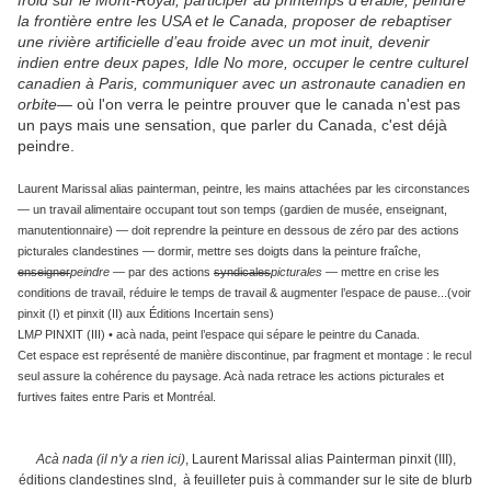
froid sur le Mont-Royal, participer au printemps d’érable, peindre
la frontière entre les USA et le Canada, proposer de rebaptiser
une rivière artificielle d’eau froide avec un mot inuit, devenir
indien entre deux papes, Idle No more, occuper le centre culturel
canadien à Paris, communiquer avec un astronaute canadien en
orbite—
où l'on verra le peintre prouver que le canada n'est pas
un pays mais une sensation, que parler du Canada, c'est déjà
peindre.
Laurent Marissal alias painterman, peintre, les mains attachées par les circonstances
— un travail alimentaire occupant tout son temps (gardien de musée, enseignant,
manutentionnaire) — doit reprendre la peinture en dessous de zéro par des actions
picturales clandestines — dormir, mettre ses doigts dans la peinture fraîche,
enseigner
peindre
— par des actions
syndicales
picturales
— mettre en crise les
conditions de travail, réduire le temps de travail & augmenter l’espace de pause...(voir
pinxit (I) et pinxit (II) aux Éditions Incertain sens)
LM
P
PINXIT (III) • acà nada, peint l’espace qui sépare le peintre du Canada.
Cet espace est représenté de manière discontinue, par fragment et montage : le recul
seul assure la cohérence du paysage. Acà nada retrace les actions picturales et
furtives faites entre Paris et Montréal.
Acà nada (il n'y a rien ici)
, Laurent Marissal alias Painterman pinxit (III),
éditions clandestines slnd, à feuilleter puis à commander sur le site de blurb