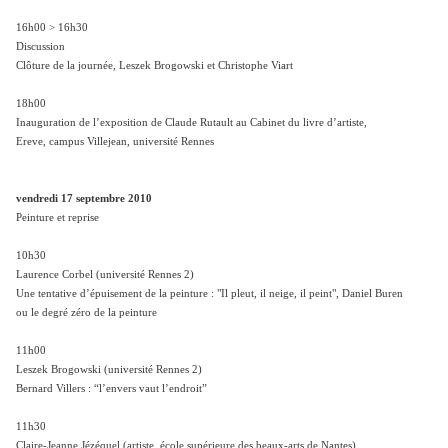
16h00 > 16h30
Discussion
Clôture de la journée, Leszek Brogowski et Christophe Viart
18h00
Inauguration de lʼexposition de Claude Rutault au Cabinet du livre dʼartiste,
Ereve, campus Villejean, université Rennes
vendredi 17 septembre 2010
Peinture et reprise
10h30
Laurence Corbel (université Rennes 2)
Une tentative dʼépuisement de la peinture : "Il pleut, il neige, il peint", Daniel Buren
ou le degré zéro de la peinture
11h00
Leszek Brogowski (université Rennes 2)
Bernard Villers : “lʼenvers vaut lʼendroit”
11h30
Claire-Jeanne Jézéquel (artiste, école supérieure des beaux-arts de Nantes)