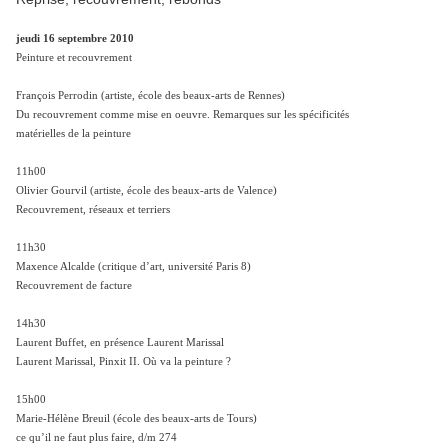
jeudi 16 septembre 2010
Peinture et recouvrement
François Perrodin (artiste, école des beaux-arts de Rennes)
Du recouvrement comme mise en oeuvre. Remarques sur les spécificités
matérielles de la peinture
11h00
Olivier Gourvil (artiste, école des beaux-arts de Valence)
Recouvrement, réseaux et terriers
11h30
Maxence Alcalde (critique dʼart, université Paris 8)
Recouvrement de facture
14h30
Laurent Buffet, en présence Laurent Marissal
Laurent Marissal, Pinxit II. Où va la peinture ?
15h00
Marie-Hélène Breuil (école des beaux-arts de Tours)
ce quʼil ne faut plus faire, d/m 274