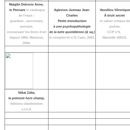
Mœglin Delcroix Anne,
in Pensare
in catalogue
Agboton-Jumeau Jean-
Vassiliou Véronique
de l’expo :
Charles
À bruit secret
guardare , raccontare,
Petite introduction
in cahier critique de
pensare,
à une psychopathologie
poésie,
conservare’ les livres d’art
de la lutte quotidienne (& sq.)
CCP n°4,
depuis 1960. Mantoue,
in complex’tri n°4, Caen, 2003.
Marseille 2001/2.
2004.
Sékaï Zalia,
la peinture hors champ,
éditions clandestines
s.l.n.d.