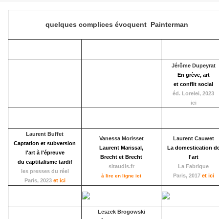
quelques complices évoquent Painterman
Jérôme Dupeyrat
En grève, art
et conflit social
éd. Lorelei
, 2023
ici
Laurent Buffet
Vanessa Morisset
Laurent Cauwet
Captation et subversion
Laurent Marissal,
La domestication d
l'art à l'épreuve
Brecht et Brecht
l'art
du captitalisme tardif
sitaudis.fr
La Fabrique
les presses du réel
Paris, 2017
et ici
à lire en ligne ici
Paris, 2023
et ici
Leszek Brogowski