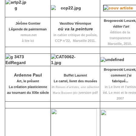
Brogowoski Leszek
Jérôme Gontier
Vassiliou Véronique
éditer l'art
où va la peinture
Légende de painterman
édition de la
remue.net
in cahier critique de poésie,
transparence
à lire ici
CCP n°22,
Marseille 2011.
Marseille, 2010.
Brogowoski Leszek
Ardenne Paul
Buffet Laurent
comment j'ai
Art, le présent
Le cartel, livret des musées
fabriqué...
La création plasticienne
in
in Le livre et l'artist
Revues d'artistes, une sélection
au tournant du XXIe siècle
version pdf
éd. Le mot et le reste
Marie Boivent (dir.)
2007