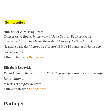
Sur la toile :
Ann Miller & Murray Pratt
,
Transgressive Bodies in the work of Julie Doucet, Fabrice Neaud
and Jean-Christophe Menu: Towards a Theory of the 'AutobioBD'
(L'article parle des '
figures du discours'
, BD de 10 pages publiées in
ego
comme x
n°7.)
à lire sur le site de
Belphehor
.
Elisabeth Lebovici,
Pinxit Laurent Marrissal 1997-2003. Un projet pictural qui vise à modifier
les conditions,
le temps et l'espace de travail.
à lire sur son site :
Le beau vice
Partager