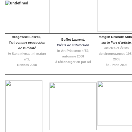
Brogowski Leszek,
Mœglin Delcroix Ann
Buffet Laurent,
l
'art comme production
sur le livre d'artiste,
Précis de subversion
de la réalité
articles et écrits
in Art Présence n°59,
in
Sans niveau, ni maître
de circonstances 198
automne 2006
n°2,
2005
i
à télécharger en pdf ic
Rennes 2008
éd.
Paris 2006