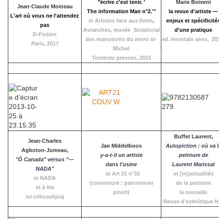
"écrire c'est tenir. '
Marie Boivent
Jean-Claude Moineau
The information Man n°2.'"
la revue d'artiste —
L'art où vous ne l'attendez
in
Artistes face aux livres,
enjeux
et spécificité
pas
Avranches, musée Scriptorial
d'une pratique
D-Fiction
des manuscrits du mont st-
ed. Incertain sens,
20
Paris, 2017
.
Michel
Tombolo presses, 2015
Buffet Laurent,
Jean-Charles
Jan Middelboos
Autopiction : où va l
Agboton-Jumeau,
y-a-t-il un artiste
peinture de
"Ô Canada" versus "—
dans l'usine
Laurent
Marissal
NADA"
in Art 21 n°32
in [in]actualités
in NADA
(couverture : painterman
de la peinture
et à lire
pinxit)
la nouvelle
ici
criticavitjcaj
Revue d'esthétique N