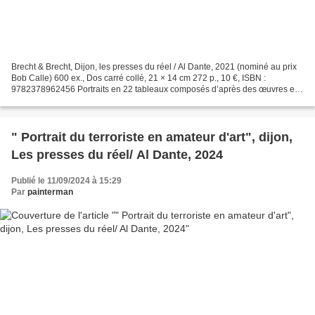
Brecht & Brecht, Dijon, les presses du réel / Al Dante, 2021 (nominé au prix
Bob Calle) 600 ex., Dos carré collé, 21 × 14 cm 272 p., 10 €, ISBN :
9782378962456 Portraits en 22 tableaux composés d’après des œuvres et
des paroles de Bertolt & George Brecht,...
" Portrait du terroriste en amateur d'art", dijon,
Les presses du réel/ Al Dante, 2024
Publié le 11/09/2024 à 15:29
Par
painterman