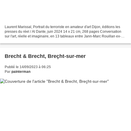
Laurent Marissal, Portrait du terroriste en amateur d'art Dijon, éditions les
presses du réel / Al Dante, juin 2024 14 x 21 cm, 268 pages Conversation
sur l'art, réelle et imaginaire, en 13 tableaux entre Jann-Marc Rouillan ex-
membre d'Action directe...
Brecht & Brecht, Breçht-sur-mer
Publié le 14/09/2023 à 06:25
Par
painterman