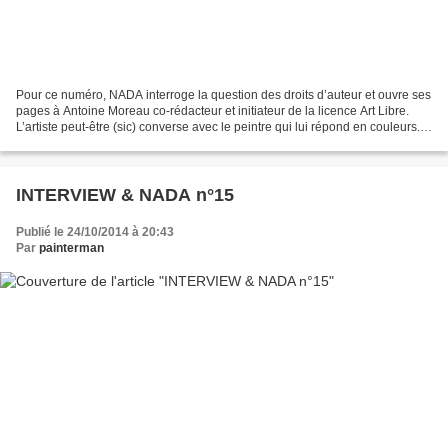
Pour ce numéro, NADA interroge la question des droits d’auteur et ouvre ses
pages à Antoine Moreau co-rédacteur et initiateur de la licence Art Libre.
L’artiste peut-être (sic) converse avec le peintre qui lui répond en couleurs.
Enfin, tous deux proposent...
INTERVIEW & NADA n°15
Publié le 24/10/2014 à 20:43
Par
painterman