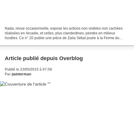
Nada, revue occasionnelle, expose les actions non visibles non cachées
réalisées en Arcadie, et celles, plus clandestines, peintes en milieux
hostiles. Ce n° 20 publie une pièce de Zalia Sékaï jouée à la Ferme du
Bonheur en 2001 (et à la Cartoucherie...
Article publié depuis Overblog
Publié le 23/05/2015 à 07:58
Par
painterman