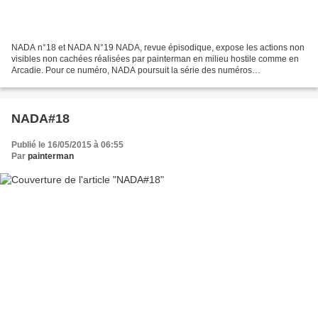
NADA n°18 et NADA N°19 NADA, revue épisodique, expose les actions non
visibles non cachées réalisées par painterman en milieu hostile comme en
Arcadie. Pour ce numéro, NADA poursuit la série des numéros
multichirographes. Après Antoine Moreau, Jean-Charles...
NADA#18
Publié le 16/05/2015 à 06:55
Par
painterman