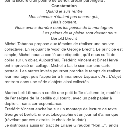
par la lecture d'un poème de Bertolt Brecht par Angela :
Constatation
Quand je suis rentré
Mes cheveux n’étaient pas encore gris,
j’étais content.
Nous avons derrière nous les peines de la montagnes
Les peines de la plaine sont devant nous.
Bertold Brecht
Michel Tabanou propose aux témoins de réaliser une oeuvre
collectivre. En rejouant le 'void' de George Brecht. Le principe est
simple, Michel nous a confié une étiquette, qu'il nous suffit de
coller sur un objet. Aujourd'hui, Frédéric Vincent et Binet Hervé
ont improvisé un collage. Michel a fait le sien sur une carte
postale. Les autres invités pourront prendre le temps de réaliser
leur montage, puis l'apporter à Immanence Espace d'Art. L'objet
rentrera dans une série d'objets ainsi collectés.
Marina Leli Lili nous a confié une petit boîte d'allumette, modèle
de l'enseigne de 'la cédille qui sourit', avec un petit papier à
déplier… sans correspondance.
Frédéric Vincent enchaîne sur un montage de lecture de texte
George et Bertolt, une autobiographie et un journal d'amérique
(révélant par ces extraits, le choix de la date).
Je distribuais aussi un tract de Liliane Giraudon "Non…".Tandis