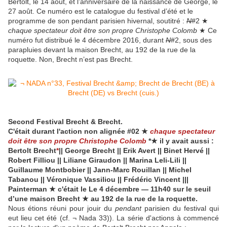
Bertolt, le 14 août, et l’anniversaire de la naissance de George, le
27 août. Ce numéro est le catalogue du festival d’été et le
programme de son pendant parisien hivernal, soutitré :
N
#2 ★
chaque spectateur doit être son propre Christophe Colomb
★ Ce
numéro fut distribué le 4 décembre 2016, durant
N
#2, sous des
parapluies devant la maison Brecht, au 192 de la rue de la
roquette. Non, Brecht n’est pas Brecht.
Second Festival Brecht & Brecht.
C'était durant l'action non alignée #02 ★
c
haque
spectateur
doit être son propre Christophe Colomb
*★ il y avait aussi :
Bertolt Brecht
*
|| George Brecht || Erik Avert || Binet Hervé ||
Robert Filliou || Liliane Giraudon || Marina Leli-Lili ||
Guillaume Montbobier || Jann-Marc Rouillan || Michel
Tabanou || Véronique Vassiliou || Frédéric Vincent |||
Painterman ★ c'était le Le 4 décembre — 11h40 sur le seuil
d’une maison Brecht ★ au 192 de la rue de la roquette.
Nous étions réuni pour jouir du
pendant
parisien du festival qui
eut lieu cet été (cf. ¬ Nada 33)). La série d'actions à commencé