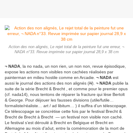
Action des non alignés, Le rejet total de la peinture fut une erreur, ¬
NADA n°33. Revue imprimée sur papier journal 28,9 x 38 cm
¬ NADA
, la no nada, un non rien, un non non, revue épisodique,
expose les actions non visibles non cachées réalisées par
painterman en milieu hostile comme en Arcadie.
¬ NADA
est
aussi le journal des actions des non alignés (
N
).
¬ NADA
publie la
suite de la série Brecht & Brecht , et comme pour le premier opus
(cf. nada14), nous tentons de réparer la fracture qui lèse Bertolt
& George. Pour déjouer les fausses divisions (utile/futile…
formaliste/réaliste… art / ad libitum… ) il suffira d’un télescopage.
Ce télescopage se concrétise cette fois par le festival Brecht &
Brecht de Brecht à Brecht — un festival non visible non caché.
Le festival s’est déroulé à Brecht en Belgique et Brecht en
Allemagne au mois d’aôut, entre la comémoration de la mort de