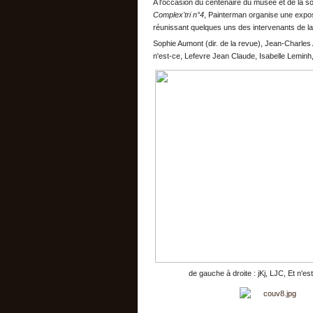
A l'occasion du centenaire du musée et de la so
Complex'tri n°4
, Painterman organise une expos
réunissant quelques uns des intervenants de la
Sophie Aumont (dir. de la revue), Jean-Charle
n'est-ce, Lefevre Jean Claude, Isabelle Leminh
de gauche à droite : jKj, LJC, Et n'est