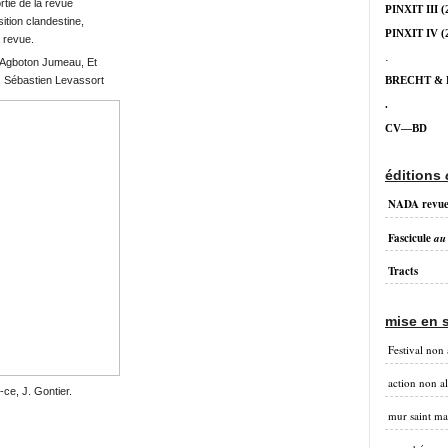
rtie de la revue
PINXIT III
(
ition clandestine,
PINXIT IV
(
 revue.
.
s Agboton Jumeau, Et
, Sébastien Levassort
BRECHT &
.
CV—BD
éditions
NADA revu
Fascicule
au
Tracts
mise en 
Festival non 
action non a
-ce, J. Gontier.
mur saint ma