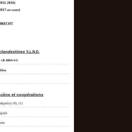
2011-2016)
2017-
en cours
)
 BRECHT
clandestines
S.L.N.D.
e
(& infos
ici
)
 bleu
scène et coopérations
aligné(e) (0), (1)
lignée
rtin