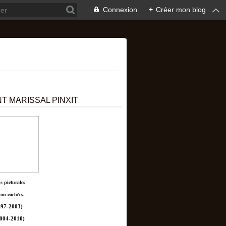
Connexion
+
Créer mon blog
T MARISSAL PINXIT
ns picturales
non cachées.
97-2003)
004-2010)