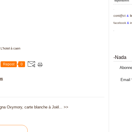
superhéros
.
cont@ct
l
&
facebook
&
i
.
e L'hotel à caen
-Nada
Repost
0
Abonne
ns
Email
gna
Oxymory, carte blanche à Joël... >>