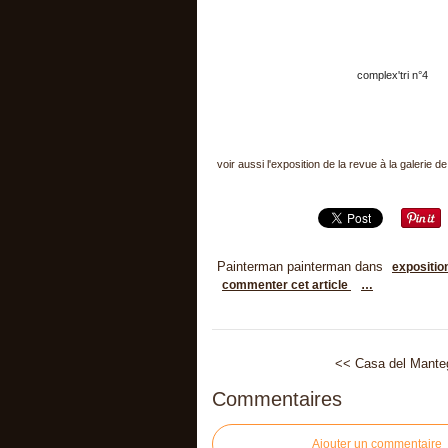
complex'tri n°4
voir aussi l'exposition de la revue à la galerie d
Painterman painterman
dans
expositio
commenter cet article
…
<< Casa del Mante
Commentaires
Ajouter un commentaire