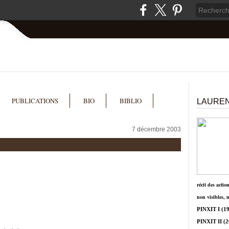
PUBLICATIONS
BIO
BIBLIO
LAUREN
7 décembre 2003
récit des actio
non visibles, 
PINXIT I
(19
PINXIT II
(2