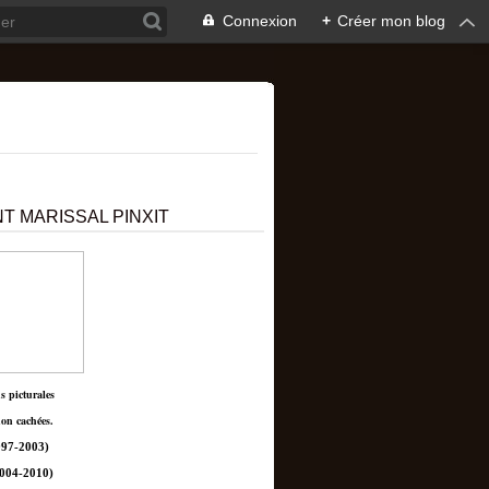
Connexion
+
Créer mon blog
T MARISSAL PINXIT
ns picturales
non cachées.
97-2003)
004-2010)