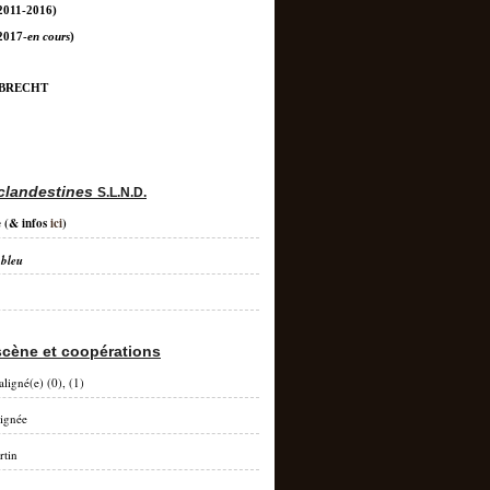
2011-2016)
2017-
en cours
)
 BRECHT
clandestines
S.L.N.D.
e
(& infos
ici
)
 bleu
scène et coopérations
aligné(e) (0), (1)
lignée
rtin