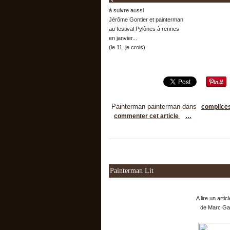
à suivre aussi
Jérôme Gontier et painterman
au festival Pylônes à rennes
en janvier...
(le 11, je crois)
Painterman painterman
dans
complice
commenter cet article
…
Painterman Lit
A lire un arti
de Marc Gar