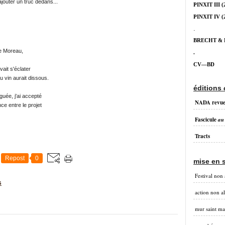
ajouter un truc dedans...
PINXIT III
(
PINXIT IV
(
.
BRECHT &
ne Moreau,
.
CV—BD
evait s'éclater
 du vin aurait dissous.
éditions
guée, j'ai accepté
NADA revu
ce entre le projet
Fascicule
au
Tracts
Repost
0
mise en 
Festival non 
s
action non a
mur saint ma