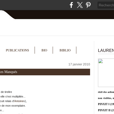
PUBLICATIONS
BIO
BIBLIO
LAUREN
17 janvier 2010
ctes Manqués
récit des actio
de tirelire
 elle s'est multipliée...
non visibles, 
uit relais d'
Antoine
v),
PINXIT I
(19
ge de mon exemplaire.
x...
PINXIT II
(2