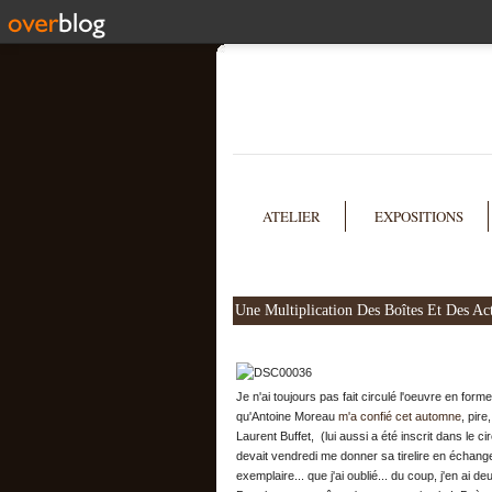
ATELIER
EXPOSITIONS
Une Multiplication Des Boîtes Et Des A
Je n'ai toujours pas fait circulé l'oeuvre en forme 
qu'Antoine Moreau
m'a confié cet automne
, pire,
Laurent Buffet, (lui aussi a été inscrit dans le circ
devait vendredi me donner sa tirelire en échan
exemplaire... que j'ai oublié... du coup, j'en ai deu