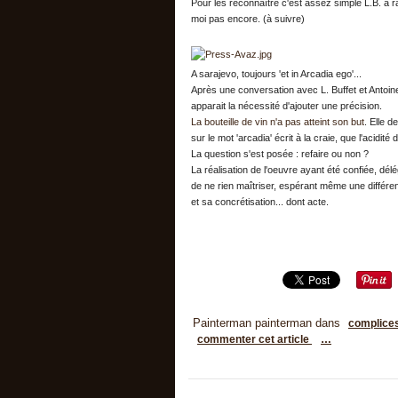
Pour les reconnaître c'est assez simple L.B. à r
moi pas encore. (à suivre)
A sarajevo, toujours 'et in Arcadia ego'...
Après une conversation avec L. Buffet et Antoi
apparait la nécessité d'ajouter une précision.
La bouteille de vin n'a pas atteint son but
. Elle d
sur le mot 'arcadia' écrit à la craie, que l'acidité
La question s'est posée : refaire ou non ?
La réalisation de l'oeuvre ayant été confiée, délé
de ne rien maîtriser, espérant même une différen
et sa concrétisation... dont acte.
Painterman painterman
dans
complice
commenter cet article
…