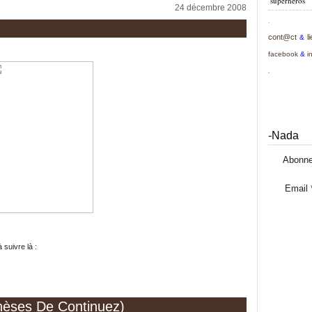
superhéros
24 décembre 2008
.
cont@ct
l
&
facebook
&
i
.
-Nada
Abonne
Email
 suivre là :
hèses De Continuez)