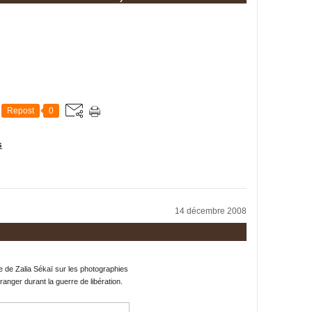
Repost
0
s
14 décembre 2008
cle de Zalia Sékaï sur les photographies
anger durant la guerre de libération.