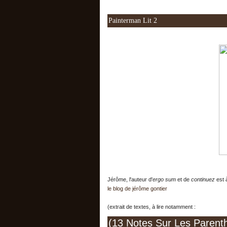
Painterman Lit 2
Jérôme, l'auteur d'
ergo sum
et de
continuez
est à
le blog de jérôme gontier
(extrait de textes, à lire notamment :
(13 Notes Sur Les Parent