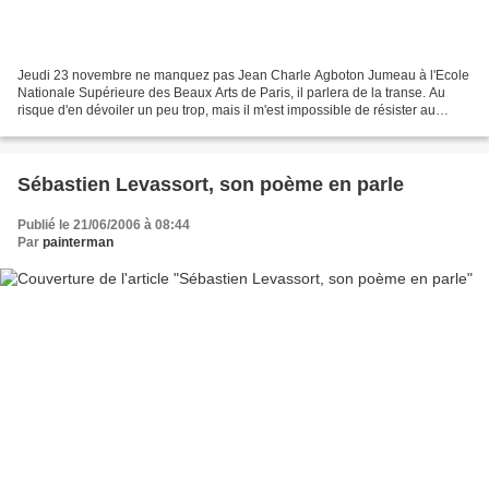
Jeudi 23 novembre ne manquez pas Jean Charle Agboton Jumeau à l'Ecole
Nationale Supérieure des Beaux Arts de Paris, il parlera de la transe. Au
risque d'en dévoiler un peu trop, mais il m'est impossible de résister au
plaisir de vous citer un extrait...
Sébastien Levassort, son poème en parle
Publié le 21/06/2006 à 08:44
Par
painterman