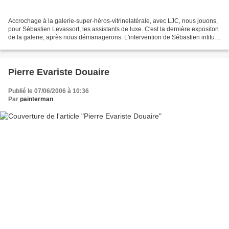
Accrochage à la galerie-super-héros-vitrinelatérale, avec LJC, nous jouons,
pour Sébastien Levassort, les assistants de luxe. C'est la dernière expositon
de la galerie, après nous démanagerons. L'intervention de Sébastien intitulé
"mon poème...en parle",...
Pierre Evariste Douaire
Publié le 07/06/2006 à 10:36
Par
painterman