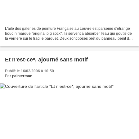
L'aile des galeries de peinture Française au Louvre est parsemé d'étrange
boudin marqué "original pig sock". Ils servent à absorber l'eau qui goutte de
la verriere sur le fragile parquet. Deux sont posés prêt du panneau peint de
la même couleur que le...
Et n'est-ce*, ajourné sans motif
Publié le 16/02/2006 à 10:50
Par
painterman