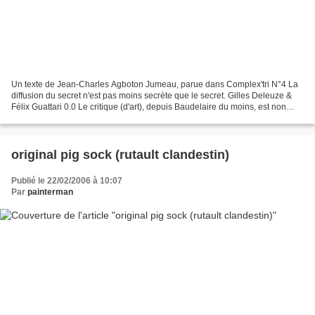
Un texte de Jean-Charles Agboton Jumeau, parue dans Complex'tri N°4 La
diffusion du secret n'est pas moins secrète que le secret. Gilles Deleuze &
Félix Guattari 0.0 Le critique (d'art), depuis Baudelaire du moins, est non
seulement celui qui juge du...
original pig sock (rutault clandestin)
Publié le 22/02/2006 à 10:07
Par
painterman