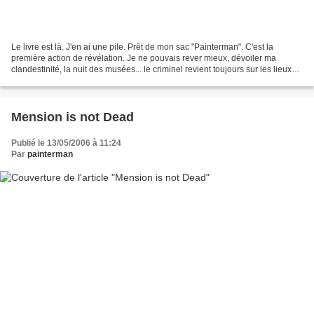
Le livre est là. J'en ai une pile. Prêt de mon sac "Painterman". C'est la
première action de révélation. Je ne pouvais rever mieux, dévoiler ma
clandestinité, la nuit des musées... le criminel revient toujours sur les lieux
du crime... Je n'ai invité...
Mension is not Dead
Publié le 13/05/2006 à 11:24
Par
painterman