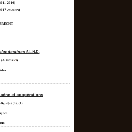
2011-2016)
2017-
en cours
)
 BRECHT
clandestines
S.L.N.D.
e
(& infos
ici
)
 bleu
scène et coopérations
aligné(e) (0), (1)
lignée
rtin