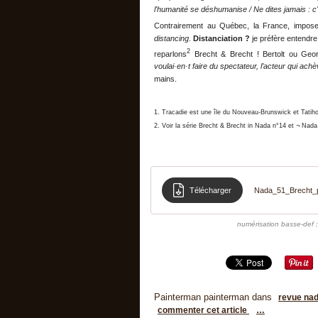
l'humanité se déshumanise / Ne dites jamais : c
Contrairement au Québec, la France, impose
distancing
.
Distanciation ?
je préfère entendre
2
reparlons
Brecht & Brecht ! Bertolt ou Geor
voulai·en·t faire du spectateur, l’acteur qui achè
mains.
1. Tracadie est une île du Nouveau-Brunswick et Tatihou
2. Voir la série Brecht & Brecht in Nada n°14 et ¬ Nada
Télécharger
Nada_51_Brecht_p
numérisation basse-def ;
Painterman painterman
dans
revue na
commenter cet article
…