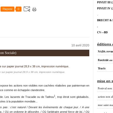
PINXIT III
(
PINXIT IV
(
Repost
0
.
BRECHT &
.
CV—BD
éditions
10 avril 2020
NADA revu
on Sociale)
Fascicule
au
Tracts
sur papier journal 28,9 x 38 cm, impression numérique.
mise en 
xpose les actions non visibles non cachées réalisées par painterman en
Festival non 
gence comme en échappée clandestine.
1
action non a
e. Les lazarets de Tracadie ou de Tatihou
, trop étroit sont globalisés.
ées à la population mondiale...
mur saint ma
s pas : c'est naturel / Devant les événements de chaque jour. / A une
, / Où on ordonne le désordre, / Où l'arbitraire prend force de loi, / Où