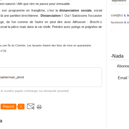
superhéros
'est naturel / Afin que rien ne passe pour immuable
.
.
 son programme en frangliche, c’est la
distanciation sociale
,
social
cont@ct
l
 là une partition brechtienne.
Distanciation !
Oui ! Saisissons l’occasion
&
ge, de l’un comme de l’autre on peut dire avec Althusser :
Brecht·s
facebook
&
i
verait la pièce mais dans la vie réelle
. Peindre avec poings et poignées de
.
 une île du Cotentin. Les lazarets étaient des lieux de mise en quarantaine.
 n°33.
-Nada
Abonne
ainterman_pinxit
Email
 le numéro papier s'échange sur demande (courriel)
Repost
0
da