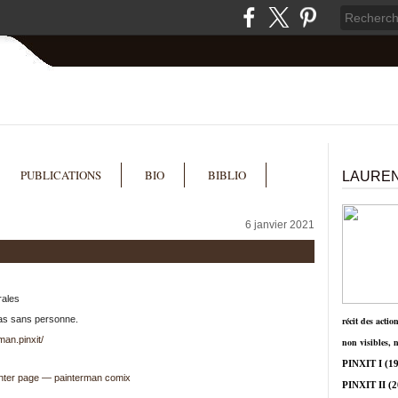
PUBLICATIONS
BIO
BIBLIO
LAUREN
6 janvier 2021
rales
pas sans personne.
récit des actio
an.pinxit/
non visibles, 
PINXIT I
(19
PINXIT II
(2