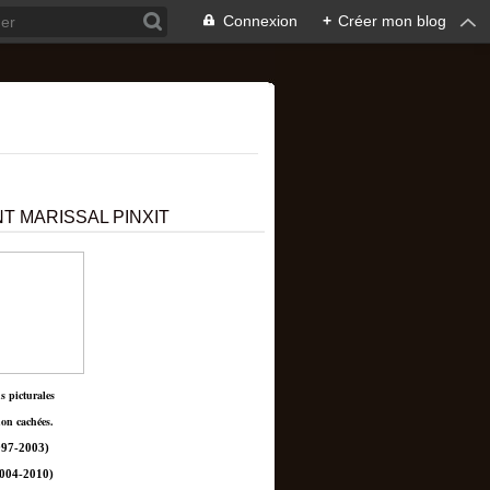
Connexion
+
Créer mon blog
T MARISSAL PINXIT
ns picturales
non cachées.
97-2003)
004-2010)