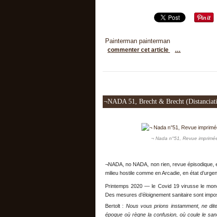
Painterman painterman
commenter cet article
…
¬NADA 51, Brecht & Brecht (distanciati
¬ Nada n°51, Revue imprimée 
¬NADA, no NADA, non rien, revue épisodique, e
milieu hostile comme en Arcadie, en état d’ur
Printemps 2020 — le Covid 19 virusse le mond
Des mesures d’éloignement sanitaire sont impos
Bertolt :
Nous vous prions instamment, ne dite
époque où règne la confusion, où coule le sang