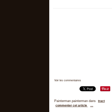
Voir les commentaires
Painterman painterman
dans
tract
commenter cet article
…