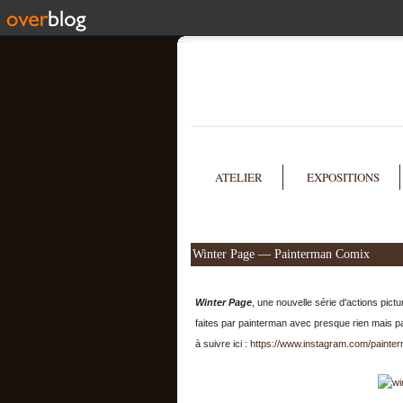
ATELIER
EXPOSITIONS
Winter Page — Painterman Comix
Winter Page
, une nouvelle série d'actions pictu
faites par painterman avec presque rien mais 
à suivre ici :
https://www.instagram.com/painterm