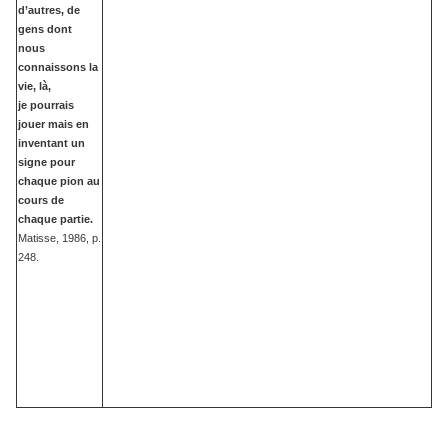
d’autres, de
gens dont
nous
connaissons la
vie, là,
je pourrais
jouer mais en
inventant un
signe pour
chaque pion au
cours de
chaque partie.
Matisse, 1986, p.
248.