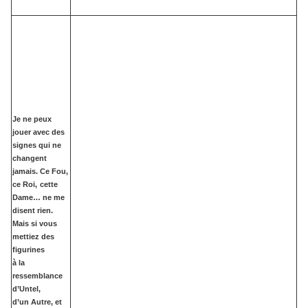
Je ne peux
jouer avec des
signes qui ne
changent
jamais. Ce Fou,
ce Roi,
cette
Dame… ne me
disent rien.
Mais si vous
mettiez des
figurines
à la
ressemblance
d’Untel,
d’un Autre, et