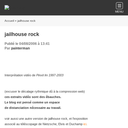
MENU
Accueil
» jailhouse rock
jailhouse rock
Publié le 04/08/2006 à 13:41
Par
painterman
Interprétation vidéo de
P
inxit lm 1997-2003
(excuser le décalage rythmique dû à la compression web)
ces extraits vidéo sont des ébauches.
Le blog est pensé comme un espace
de distanciation nécessaire au travail.
voir aussi une autre version de jailhouse rock, et l'exposition
associé au téléscopage de Nietzsche, Elvis et Duchamp
ici
.