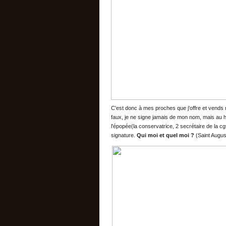
C'est donc à mes proches que j'offre et vend
faux, je ne signe jamais de mon nom, mais au 
l'épopée(la conservatrice, 2 secrétaire de la cgt, 
signature.
Qui moi et quel moi ?
(Saint August