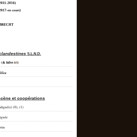
2011-2016)
2017-
en cours
)
 BRECHT
clandestines
S.L.N.D.
e
(& infos
ici
)
 bleu
scène et coopérations
aligné(e) (0), (1)
lignée
rtin