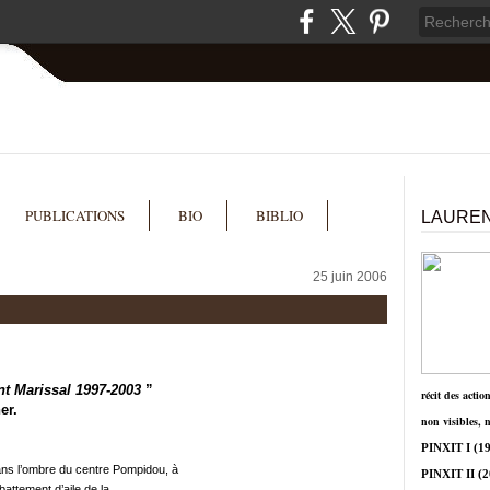
PUBLICATIONS
BIO
BIBLIO
LAUREN
25 juin 2006
nt Marissal 1997-2003
”
récit des actio
er.
non visibles, 
PINXIT I
(19
ans l’ombre du centre Pompidou, à
PINXIT II
(2
battement d’aile de la