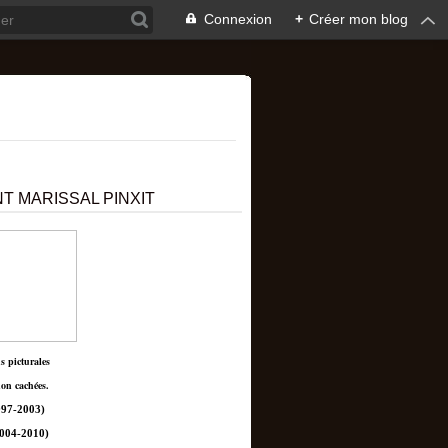
Connexion
+
Créer mon blog
T MARISSAL PINXIT
ns picturales
non cachées.
97-2003)
004-2010)