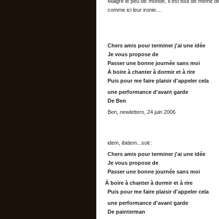
Malgré le peu de monde, Il est tout de même d
comme ici leur ironie....
Chers amis pour terminer j'ai une idée
Je vous propose de
Passer une bonne journée sans moi
À boire à chanter à dormir et à rire
Puis pour me faire plaisir d'appeler cela
une performance d'avant garde
De Ben
Ben,
newletters
, 24 juin 2006
idem, ibidem...soit :
Chers amis pour terminer j'ai une idée
Je vous propose de
Passer une bonne journée sans moi
À boire à chanter à dormir et à rire
Puis pour me faire plaisir d'appeler cela
une performance d'avant garde
De painterman