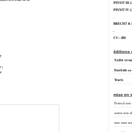
PINXIT III
(
PINXIT IV
(
.
BRECHT &
.
CV—BD
éditions
?
NADA revu
 ;
Fascicule
au
er
Tracts
mise en 
Festival non 
action non a
mur saint ma