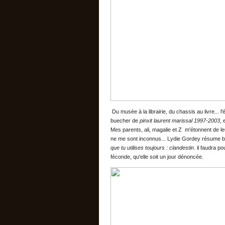
Du musée à la librairie, du chassis au livre... l
buecher de
pinxit laurent marissal 1997-2003
, 
Mes parents, ali, magalie et Z m'étonnent de le
ne me sont inconnus... Lydie Gordey résume bie
que tu utilises toujours : clandestin
. il faudra p
féconde, qu'elle soit un jour dénoncée.