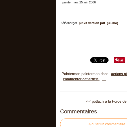
painterman, 25 juin 2006
télécharger
pinxit version pdf (35 mo)
Painterman painterman
dans
actions p
commenter cet article
…
<< potlach à la Force de l
Commentaires
Ajouter un commentaire