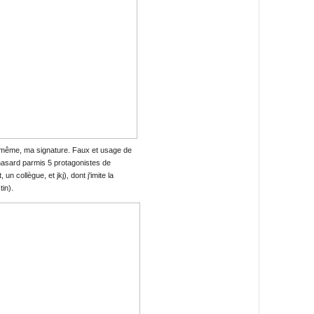
s même, ma signature. Faux et usage de
hasard parmis 5 protagonistes de
un collègue, et jkj), dont j'imite la
in).