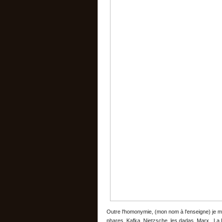
Outre l'homonymie, (mon nom à l'enseigne) je m
phares, Kafka, Nietzsche, les dadas, Marx...La 