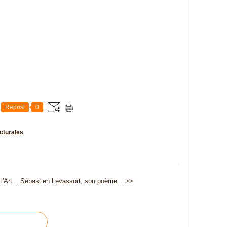
Repost
0
icturales
'Art...
Sébastien Levassort, son poème... >>