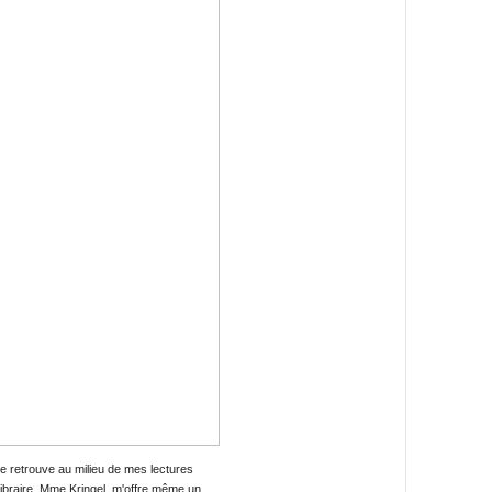
e retrouve au milieu de mes lectures
libraire, Mme Kringel, m'offre même un