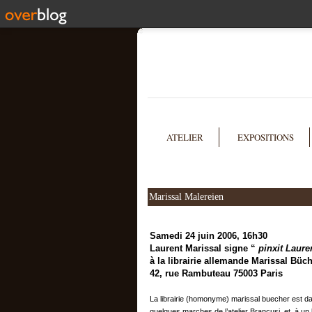
ATELIER
EXPOSITIONS
Marissal Malereien
Samedi 24 juin 2006
, 16h30
Laurent Marissal signe “
pinxit Laure
à la librairie allemande Marissal Büch
42, rue Rambuteau 75003 Paris
La librairie (homonyme) marissal buecher est d
quelques marches de l’atelier Brancusi, et à un 