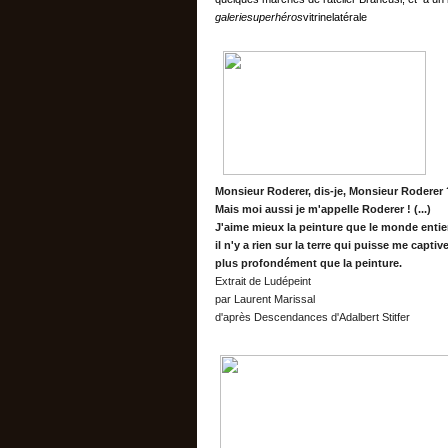
galeriesuperhéros
vitrinelatérale
Monsieur Roderer, dis-je, Monsieur Roderer 
Mais moi aussi je m'appelle Roderer ! (...)
J'aime mieux la peinture que le monde entier
il n'y a rien sur la terre qui puisse me captiv
plus profondément que la peinture.
Extrait de Ludépeint
par Laurent Marissal
d'après Descendances d'Adalbert Stitfer