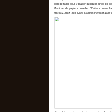
coin de table pour y placer quelques unes de ce
Mortimer de papier conseille :
"Faites comme La
Moreau, lisez ces livres clandestinement dans le 