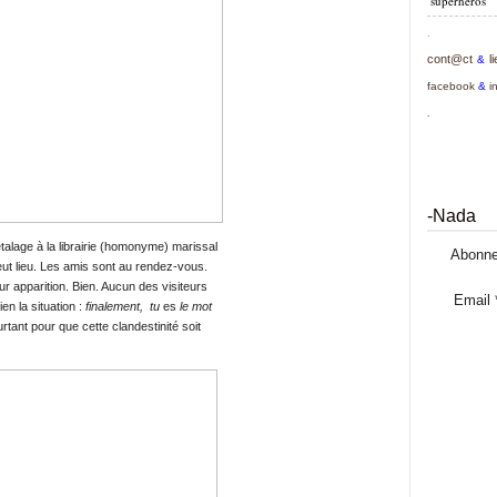
superhéros
.
cont@ct
l
&
facebook
&
i
.
-Nada
'étalage à la librairie (homonyme) marissal
Abonne
eut lieu. Les amis sont au rendez-vous.
ur apparition. Bien. Aucun des visiteurs
Email
n la situation :
finalement, tu
es
le mot
ourtant pour que cette clandestinité soit