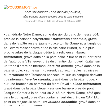
here for canada (and nicolas poussin)
pâte blanche gravée et collée sous le banc muséale
musée des Beaux-Arts de Montreal, 10 avril 2011
• cathédrale Notre Dame, sur le dossier du banc de messe 304,
près de la colonne polychrome :
travaillons ensemble,
gravé
dans de la pâte rose et jaune.• place Emilie Gamelin, à l’angle du
boulevard Maisonneuve et de la rue saint-Hubert, sur le plus
proche arbre de la plaque dédié à la religieuse :
élisez
painterman
, gravé dans de la pâte noire. • rue saint-Hubert près
de l’autoroute Villeneuve, près du chantier du nouvel hôpital, sur
un tronc d’arbre painterman,
here for canada
, gravé dans de la
pâte sinople. • sur le saint -Laurent, cap aux meules, au niveau
du restaurant des Terrasses bonsecours, sur un congère dérivant
: painterman,
here for canada
, gravé dans de la pâte rouge. •
sur une branche au sommet du Mont Royal :
élisez painterman
,
gravé dans de la pâte bleue. • sur une barrière près du pont
Jacques Cartier à la hauteur du 2143 rue Notre-Dame, côté quai,
vers le Lunapark, près d’un container vert décoré d’un CAPITAL
peint en majuscule noire :
travaillons ensemble
, gravé dans de