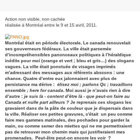
Action non visible, non cachée
réalisée à Montréal entre le 9 et 15 avril, 2011.
Montréal était en période électorale. Le canada renouvelait
ses gouverneurs fédéraux. La ville était parsemée
d’incompréhensibles panonceaux politiques à l’héraldique
inédite pour moi (orange et vert ; bleu et gris…) des slogans
vagues. La ville était ponctuée de visages imprimés
m’adressant des messages aux référents abscons : une
chance. Quatre d’entre eux jalonnaient avec plus de
persistance ma dérive :
élisez moi ; parlons Qc ; travaillons
ensemble ; here for canada
. Moi aussi je n’avais rien à dire
d’autre :
je suis là - content d’être là - que peut-on faire au
Canada et nulle part ailleurs ?
Je reprenais ces slogans les
gravaient dans de la pâte de couleur que je dispersais dans
la ville. Réaliser ces petites gravures, c'était un peu comme
faire mes gammes matinales, des pochades pour garder la
main, ou comme semer des miettes qui ne me permettraient
pas de retrouver mon chemin mais qui justifieraient mes
promenades. Peut-être peut-on encore les voir ?