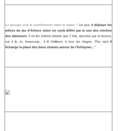
Le groupe suit le conférencier dans le salon.
" Un jour,
il déplaçe les
pièces du jeu d'échecs selon un cycle défini par le son des cloches
des alentours
. Il ne les entend retentir que 3 fois, absorbé par la lecture,
car il lit, ici, beaucoup... Il lit d'ailleurs à tous les étages. Plus tard
il
échange la place des deux chaises autour de l'échiquier...
"