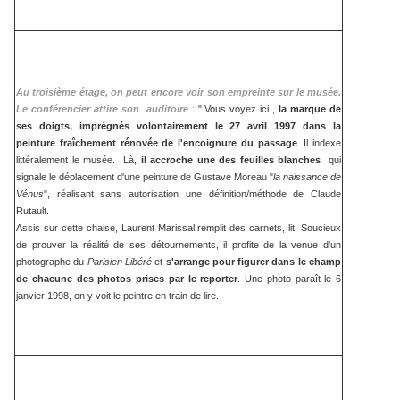
Au troisième étage, on peut encore voir son empreinte sur le musée.
Le conférencier attire son auditoire
:
" Vous voyez ici ,
la marque de
ses doigts, imprégnés volontairement le 27 avril 1997 dans la
peinture fraîchement rénovée de l'encoignure du passage
. Il indexe
littéralement le musée. Là,
il accroche une des feuilles blanches
qui
signale le déplacement d'une peinture de Gustave Moreau "
la naissance de
Vénus
", réalisant sans autorisation une définition/méthode de Claude
Rutault.
Assis sur cette chaise, Laurent Marissal remplit des carnets, lit. Soucieux
de prouver la réalité de ses détournements, il profite de la venue d'un
photographe du
Parisien Libéré
et
s'arrange pour figurer dans le champ
de chacune des photos prises par le reporter
. Une photo paraît le 6
janvier 1998, on y voit le peintre en train de lire.