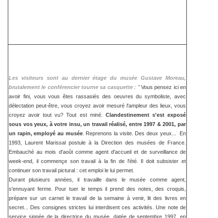
Les visiteurs sont au dernier étage du musée Gustave Moreau,
brutalement le conférencier tourne sa casquette
: "
Vous pensez ici en
avoir fini, vous vous êtes rassasiés des oeuvres du symboliste, avec
délectation peut-être, vous croyez avoir mesuré l'ampleur des lieux, vous
croyez avoir tout vu? Tout est miné.
Clandestinement s'est exposé
sous vos yeux, à votre insu, un travail réalisé, entre 1997 & 2001, par
un rapin, employé au musée
. Reprenons la visite. Des deux yeux... En
1993, Laurent Marissal postule à la Direction des musées de France.
Embauché au mois d'août comme agent d'accueil et de surveillance de
week-end, il commençe son travail à la fin de l'été. Il doit subsister et
continuer son travail pictural : cet emploi le lui permet.
Durant plusieurs années, il travaille dans le musée comme agent,
s'ennuyant ferme. Pour tuer le temps il prend des notes, des croquis,
prépare sur un carnet le travail de la semaine à venir, lit des livres en
secret... Des consignes strictes lui interdisent ces activités. Une note de
service signée de la directrice du musée, datée de septembre 1997, en