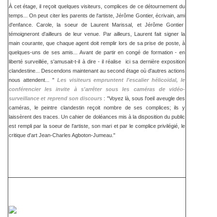
À cet étage, il reçoit quelques visiteurs, complices de ce détournement du
temps... On peut citer les parents de l'artiste, Jérôme Gontier, écrivain, ami
d'enfance. Carole, la soeur de Laurent Marissal, et Jérôme Gontier
témoigneront d'ailleurs de leur venue. Par ailleurs, Laurent fait signer la
main courante, que chaque agent doit remplir lors de sa prise de poste, à
quelques-uns de ses amis... Avant de partir en congé de formation - en
liberté surveillée, s'amusait-t-il à dire - il réalise ici sa dernière exposition
clandestine... Descendons maintenant au second étage où d'autres actions
nous attendent... "
L
e
s visiteurs empruntent l'escalier hélicoïdal, le
conférencier les invite à s'arrêter sous les caméras de vidéo-
surveillance et reprend son discours
: "Voyez là, sous l'oeil aveugle des
caméras, le peintre clandestin reçoit nombre de ses complices; ils y
laissèrent des traces. Un cahier de doléances mis à la disposition du public
est rempli par la soeur de l'artiste, son mari et par le complice privilégié, le
critique d'art Jean-Charles Agboton-Jumeau."