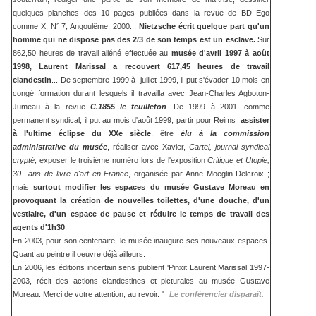
quelques planches des 10 pages publiées dans la revue de BD Ego
comme X, N° 7, Angoulême, 2000...
Ni
etzsche écrit
quelque part qu'un
homme qui ne dispose pas des 2/3 de son temps est un esclave.
Sur
862,50 heures de travail aliéné effectuée au
musée d'avril 1997 à août
1998, Laurent Marissal a recouvert 617,45 heures de travail
clandestin
... De septembre 1999 à juillet 1999, il put s'évader 10 mois en
congé formation durant lesquels il travailla avec Jean-Charles Agboton-
Jumeau à la revue
C.1855 le feuilleton
. De 1999 à 2001, comme
permanent syndical, il put au mois d'août 1999, partir pour Reims
assister
à l'ultime éclipse du XXe siècle
, être
élu à la commission
administrative du musée
, réaliser avec Xavier,
Cartel, journal syndical
crypté
, exposer le troisième numéro lors de l'exposition
Critique et Utopie,
30 ans de livre d'art en France
, organisée par Anne Moeglin-Delcroix ;
mais
surtout modifier les espaces du musée Gustave Moreau en
provoquant la création de nouvelles toilettes, d'une douche, d'un
vestiaire, d'un espace de pause et réduire le temps de travail des
agents d'1h30
.
En 2003, pour son centenaire, le musée inaugure ses nouveaux espaces.
Quant au peintre il oeuvre déjà ailleurs.
En 2006, les éditions incertain sens publient 'Pinxit Laurent Marissal 1997-
2003, récit des actions clandestines et picturales au musée Gustave
Moreau. Merci de votre attention, au revoir. "
Le conférencier disparaît.