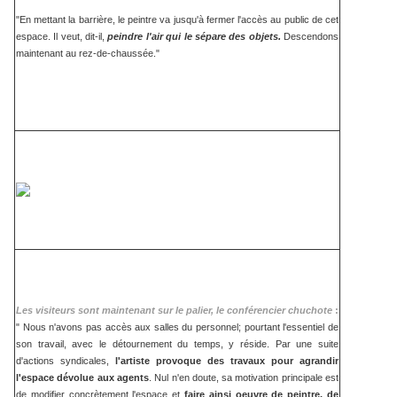
"En mettant la barrière, le peintre va jusqu'à fermer l'accès au public de cet
espace. Il veut, dit-il,
peindre l'air qui le sépare des objets.
Descendons
maintenant au rez-de-chaussée."
Les visiteurs sont maintenant sur le palier, le conférencier chuchote
:
" Nous n'avons pas accès aux salles du personnel; pourtant l'essentiel de
son travail, avec le détournement du temps, y réside. Par une suite
d'actions syndicales,
l'artiste provoque des travaux pour agrandir
l'espace dévolue aux agents
. Nul n'en doute, sa motivation principale est
de modifier concrètement l'espace et
faire ainsi oeuvre de peintre, de