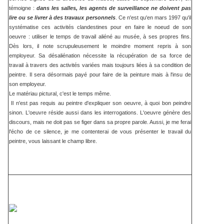
témoigne :
dans les salles, les agents de surveillance ne doivent pas
lire ou se livrer à des travaux personnels
. Ce n'est qu'en mars 1997 qu'il
systématise ces activités clandestines pour en faire le noeud de son
oeuvre : utiliser le temps de travail aliéné au musée, à ses propres fins.
Dès lors, il note scrupuleusement le moindre moment repris à son
employeur. Sa désaliénation nécessite la récupération de sa force de
travail à travers des activités variées mais toujours liées à sa condition de
peintre. Il sera désormais payé pour faire de la peinture mais à l'insu de
son employeur.
Le matériau pictural, c'est le temps même.
Il n'est pas requis au peintre d'expliquer son oeuvre, à quoi bon peindre
sinon. L'oeuvre réside aussi dans les interrogations. L'oeuvre génère des
discours, mais ne doit pas se figer dans sa propre parole. Aussi, je me ferai
l'écho de ce silence, je me contenterai de vous présenter le travail du
peintre, vous laissant le champ libre.