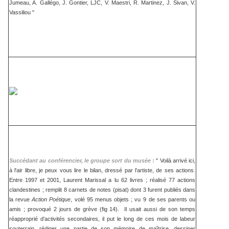
Jumeau, A. Gallégo, J. Gontier, LJC, V. Maestri, R. Martinez, J. Sivan, V.
Vassiliou "
Succédant au conférencier, le groupe sort du musée
:
" Voilà arrivé ici,
à l'air libre, je peux vous lire le bilan, dressé par l'artiste, de ses actions.
Entre 1997 et 2001, Laurent Marissal a lu 62 livres ; réalisé 77 actions
clandestines ; remplit 8 carnets de notes (pisat) dont 3 furent publiés dans
la revue
Action Poétique
, volé 95 menus objets ; vu
9 de ses parents ou
amis ; provoqué 2 jours de grève (fig 14). Il usait aussi de son temps
réapproprié d'activités secondaires, il put le long de ces mois de labeur
souterrain, rédiger une partie de son mémoire de maîtrise, dessiner