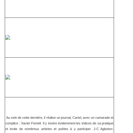
Au sein de cette dernière, il réalise un journal, Cartel, avec un camarade et
complice : Xavier Femell. Il y insère évidemment les indices de sa pratique
et invite de nombreux artistes et poètes à y participer. J-C Agboton-