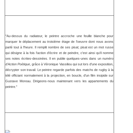
"Au-dessus du radiateur, le peintre accroche une feuille blanche pour
marquer le déplacement au troisième étage de l'oeuvre dont nous avons
parlé tout à l'heure.
Il remplit nombre de ses pisat; pisat est un mot russe
qui désigne à la fois l'action d'écrire et de peindre, c'est ainsi qu'il nomme
ses notes écrites-dessinées. Il en publie quelques-unes dans un numéro
d'Action Poétique
, grâce à Véronique Vassiliou qui sut lors d'une exposition,
décrypter son travail. Le peintre regarde parfois des matchs de rugby à la
télé officiant normalement à la projection, en boucle, d'un film insipide sur
Gustave Moreau. Dirigeons-nous maintenant vers les appartements du
peintre."