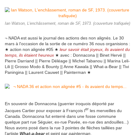
Ian Watson, L'enchâssement, roman de SF, 1973. (couverture trafiquée)
¬ NADA est aussi le journal des actions des non alignés. Le 30
mars à l'occasion de la sortie de ce numéro 36 nous organisions :
★ action non alignée #05 ★
leur savoir était joyeux, ils avaient du
temps, ils étaient heureux
★ avec : Donnacona || Binet Hervé ||
Pierre Darriand || Pierre Déléage || Michel Tabanou || Marina Leli-
Lili || Grosso Modo & Bounty || Anne Kawala || What-a-Bear || Tivi
Paningina || Laurent Cauwet || Painterman ★
En souvenir de Donnacona (guerrier iroquois déporté par
er
Jacques Cartier pour exposer à François I
les merveilles du
Canada. Donnacona fut enterré dans une fosse commune
quelque part rue Séguier, ex-rue Pavée, ex-rue des andouilles...)
Nous avons posé dans la rue 3 pointes de flèches taillées par
l'artiste
What-a-bear
et peint par
painterman
.