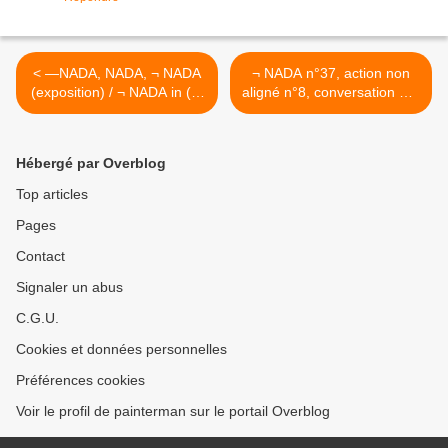
< —NADA, NADA, ¬ NADA
¬ NADA n°37, action non
(exposition) / ¬ NADA in (4)
aligné n°8, conversation au-
/ Go Canny 1312 (ana#04)
dessus de crocodiles. >
Hébergé par Overblog
Top articles
Pages
Contact
Signaler un abus
C.G.U.
Cookies et données personnelles
Préférences cookies
Voir le profil de painterman sur le portail Overblog