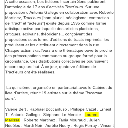
À cette occasion, Les Éditions Incertain Sens publieront
l'anthologie de 17 ans d'activités
Tract’eurs.
Sur une
proposition d’Antonio Gallego en collaboration avec Roberto
Martinez,
Tract’eurs
[nom pluriel, néologisme: contraction
de "tract" et "acteurs"] existe depuis 1995 comme forme
artistique active par laquelle des artistes plasticiens,
critiques, écrivains, théoriciens... conçoivent des
propositions sous forme d’éditions de tracts imprimés, les
produisent et les distribuent directement dans la rue.
Chaque action
Tract’eurs
a une thématique ouverte proche
des préoccupations communes au groupe formé pour la
circonstance. Ces distributions collectives se poursuivent
encore aujourd’hui. À ce jour, quatorze éditions de
Tract’eurs ont été réalisées.
La quinzième, organisée en partenariat avec le Cabinet du
livre d'artiste, réunit 19 artistes sur le thème "
incertain
sens"
:
Valérie Bert . Raphaël Boccanfuso . Philippe Cazal . Ernest
T . Antonio Gallego . Stéphane Le Mercier .
Laurent
Marissal
. Roberto Martinez . Tania Mouraud . Julien
Nédélec . Mardi Noir . Aurélie Noury . Regis Perray . Vincent