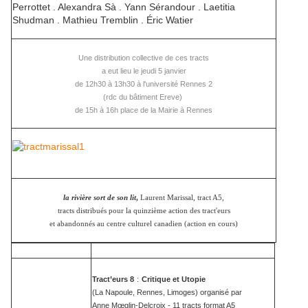
Perrottet . Alexandra Sà . Yann Sérandour . Laetitia
Shudman . Mathieu Tremblin . Éric Watier
Une distribution collective de ces tracts
a eut lieu le jeudi 5 janvier
de 12h30 à 13h30 à l'université Rennes 2
(rdc du bâtiment Ereve)
de 15h à 16h place de la Mairie à Rennes
la rivière sort de son lit
,
Laurent Marissal, tract A5,
tracts distribués pour la quinzième action des tract'eurs
et abandonnés au centre culturel canadien (action en cours)
Tract’eurs 8
:
Critique et Utopie
(La Napoule, Rennes, Limoges) organisé par
Anne Mœglin-Delcroix - 11 tracts format A5