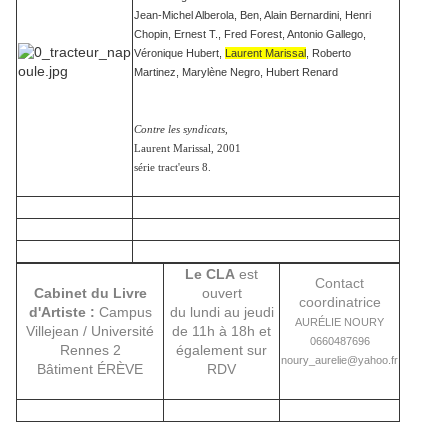
Jean-Michel Alberola, Ben, Alain Bernardini, Henri
Chopin, Ernest T., Fred Forest, Antonio Gallego,
Véronique Hubert,
Laurent Marissal
, Roberto
Martinez, Marylène Negro, Hubert Renard
Contre les syndicats,
Laurent Marissal, 2001
série tract'eurs 8.
Le CLA
est
Contact
Cabinet du Livre
ouvert
coordinatrice
d'Artiste :
Campus
du lundi au jeudi
AURÉLIE NOURY
Villejean / Université
de 11h à 18h et
0660487696
Rennes 2
également sur
noury_aurelie@yahoo.fr
Bâtiment ÉRÈVE
RDV