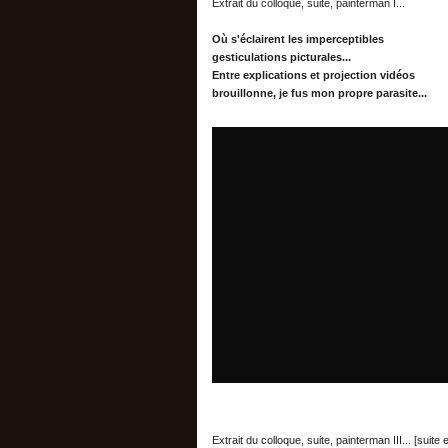
Extrait du colloque, suite, painterman I...
Où s'éclairent les imperceptibles
gesticulations picturales...
Entre explications et projection vidéos
brouillonne, je fus mon propre parasite..
.
Extrait du colloque, suite, painterman III... [suite et