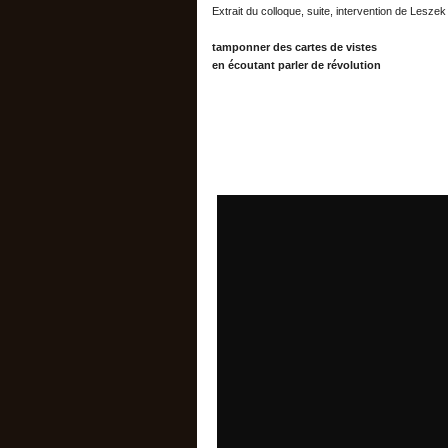
Extrait du colloque, suite, intervention de Leszek
tamponner des cartes de vistes
en écoutant parler de révolution