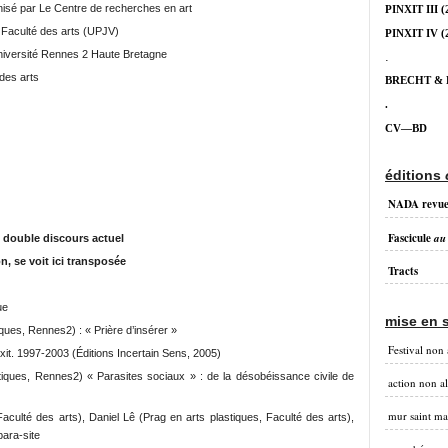
nisé par Le Centre de recherches en art
PINXIT III
(
 Faculté des arts (UPJV)
PINXIT IV
(
université Rennes 2 Haute Bretagne
.
des arts
BRECHT &
.
CV—BD
éditions
NADA revu
Fascicule
au
 double discours actuel
on, se voit ici transposée
Tracts
ue
mise en 
ques, Rennes2) : « Prière d’insérer »
Festival non 
nxit. 1997-2003 (Éditions Incertain Sens, 2005)
iques, Rennes2) « Parasites sociaux » : de la désobéissance civile de
action non a
mur saint ma
Faculté des arts), Daniel Lê (Prag en arts plastiques, Faculté des arts),
para-site