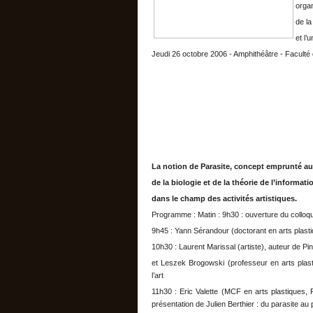
orga
de la
et l’
Jeudi 26 octobre 2006 - Amphithéâtre - Faculté 
La notion de Parasite, concept emprunté au
de la biologie et de la théorie de l’informati
dans le champ des activités artistiques.
Programme : Matin : 9h30 : ouverture du colloq
9h45 : Yann Sérandour (doctorant en arts plasti
10h30 : Laurent Marissal (artiste), auteur de Pi
et Leszek Brogowski (professeur en arts plast
l’art
11h30 : Eric Valette (MCF en arts plastiques, 
présentation de Julien Berthier : du parasite au 