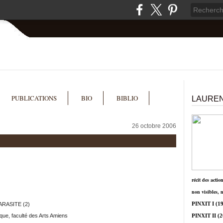
PUBLICATIONS
BIO
BIBLIO
LAUREN
26 octobre 2006
récit des actio
non visibles, 
ARASITE (2)
PINXIT I
(19
que, faculté des Arts Amiens
PINXIT II
(2