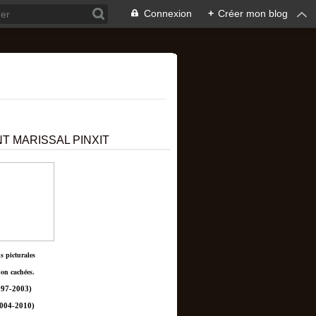
Connexion
+
Créer mon blog
T MARISSAL PINXIT
ns picturales
non cachées.
97-2003)
004-2010)