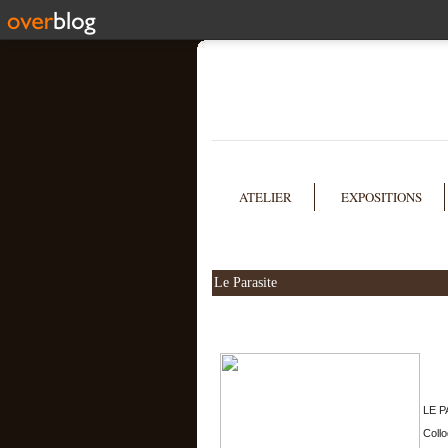
ATELIER
EXPOSITIONS
Le Parasite
LE P
Collo