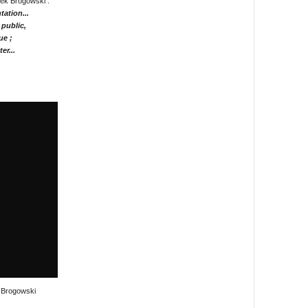
szek Brogowski .
tation...
 public,
ue ;
er...
k Brogowski