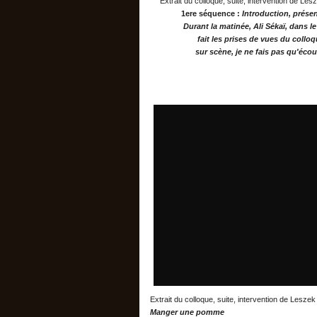
Extrait du colloque, suite, intervention de Le
1ere séquence :
Introduction, présen
Durant la matinée, Ali Sékaï, dans le
fait les prises de vues du colloq
sur scène, je ne fais pas qu'écout
Extrait du colloque, suite, intervention de Lesze
Manger une pomme