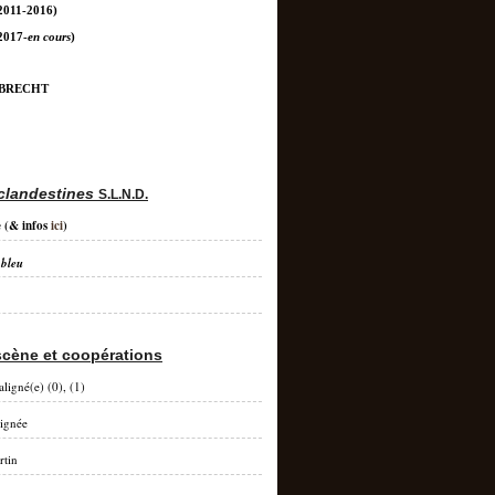
2011-2016)
2017-
en cours
)
 BRECHT
clandestines
S.L.N.D.
e
(& infos
ici
)
 bleu
scène et coopérations
aligné(e) (0), (1)
lignée
rtin