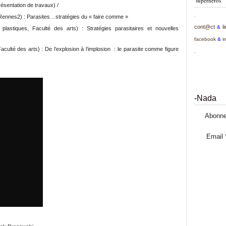
superhéros
présentation de travaux) /
.
 Rennes2) : Parasites…stratégies du « faire comme »
cont@ct
l
&
 plastiques, Faculté des arts) : Stratégies parasitaires et nouvelles
facebook
&
i
culté des arts) : De l’explosion à l’implosion : le parasite comme figure
.
-Nada
Abonne
Email