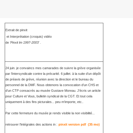
E
xtrait de pinxit
et Interprétation (croquis) vidéo
de
'Pinxit lm 1997-2003'
.
24 juin. je convaincs mes camarades de suivre la grève organisée
par l’intersyndicale contre la précarité. 6 juillet. à la suite d’un dépôt
de préavis de grève, réunion avec la direction et le bureau du
personnel de la DMF. Nous obtenons la convocation d’un CHS et
d’un CTP consacrés au musée Gustave Moreau. J’écris un article
pour Culture et Vous, bulletin syndical de la CGT. Et tout cela
uniquement à des fins picturales... peu m'importe, etc..
.
Par cette fermeture du musée je rends visible la non visibilité...
retrouver l'intégrales des actions in :
pinxit version pdf (35 mo)