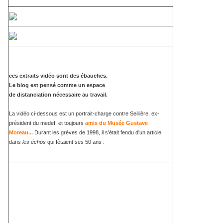
ces extraits vidéo sont des ébauches.
Le blog est pensé comme un espace
de distanciation nécessaire au travail.
La vidéo ci-dessous est un portrait-charge contre Seillière, ex-
président du medef, et toujours
amis du Musée Gustave
Moreau...
Durant les grèves de 1998, il s'était fendu d'un article
dans
les échos
qui fêtaient ses 50 ans :