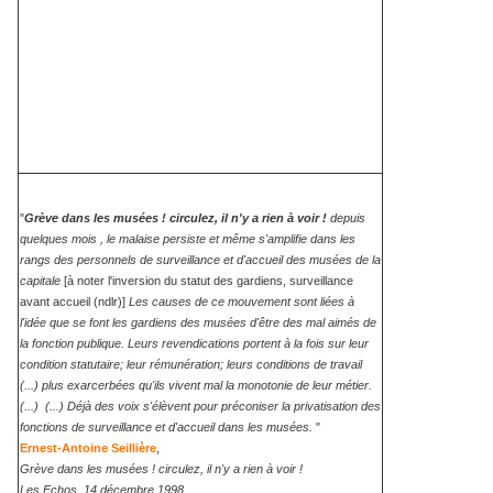
"
Grève dans les musées ! circulez, il n'y a rien à voir !
depuis
quelques mois , le malaise persiste et même s'amplifie dans les
rangs des personnels de surveillance et d'accueil des musées de la
capitale
[à noter l'inversion du statut des gardiens, surveillance
avant accueil (ndlr)]
Les causes de ce mouvement sont liées à
l'idée que se font les gardiens des musées d'être des mal aimés de
la fonction publique. Leurs revendications portent à la fois sur leur
condition statutaire; leur rémunération; leurs conditions de travail
(...) plus exarcerbées qu'ils vivent mal la monotonie de leur métier.
(...) (...) Déjà des voix s'élèvent pour préconiser la privatisation des
fonctions de surveillance et d'accueil dans les musées.
"
Ernest-Antoine Seillière
,
Grève dans les musées ! circulez, il n'y a rien à voir !
Les Echos, 14 décembre 1998.