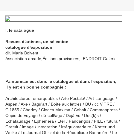
I. le catalogue
Revues d'artistes, un sélection
catalogue d'exposition
dir. Marie Boivent
Association arcade,Éditions provisoires,LENDROIT Galerie
Painterman est dans le catalogue et dans l'exposition,
il y est en bonne compagnie :
Architectures remarquables / Arte Postale! / Art-Language /
Aspen / Axe / Bagu'art / Boîte aux lettres / BU / cc V TRE /
C.1855 / Charley / Cloaca Maxima / Cobalt / Commonpress /
Copie de Voyage / dé-coll/age / Déjà Vu / Doc(k)s /
Echafaudage / Ephemera / Eter / Fandangos / FILE / futura /
Gratuit / Image / integration / Irrégulomadaire / Krater und
Wolke / Le Journal Officiel de la République Bananière / Le