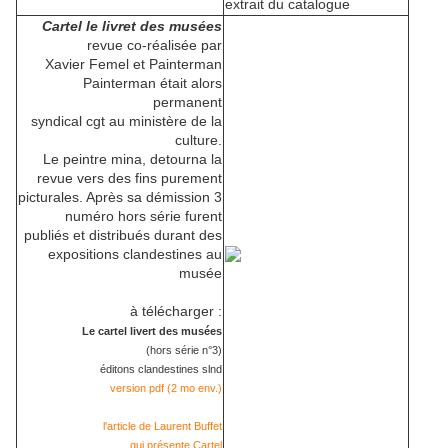
extrait du catalogue
Cartel le livret des musées
revue co-réalisée par
Xavier Femel et Painterman
Painterman était alors
permanent
syndical cgt au ministère de la
culture.
Le peintre mina, detourna la
revue vers des fins purement
picturales. Après sa démission 3
numéro hors série furent
publiés et distribués durant des
expositions clandestines au
musée
à télécharger :
Le cartel livert des musées
(hors série n°3)
éditons clandestines slnd
version pdf (2 mo env.)
l'article de Laurent Buffet
qui présente Cartel