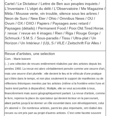
Cartel / Le Dictateur / Lettre de Ben aux peuples inquiets /
L'Inventaire / L'objet du délit / L'Observatoire / Me Magazine /
Mèla / Mousse verte, vin trouble, silence sous les arbres /
Neon de Suro / New Eter / Ohio / Omnibus News / OU /
Ovum / OX / OXO / Papiers / Paysages avec retard /
Paysages (détails) / Permanent Food / Poor.Old.Tired.Horse.
/ :revue: / revue en 4 images / Rien / Riga / Rouge Gorge /
Schmuck / S.M.S. / Sous-paradis / Tissu / Ultra-plat / Un
Horizon / Un Intérieur / (U)L.S / VILE / Zeitschrift Für Alles /
Revue d'artistes, une selection
Com. : Marie boivent
(...) une sélection de revues entièrement réalisées par des artistes depuis les
années 1960. La revue est alors véritablement pensée comme une oeuvre d’art,
mais une oeuvre d’art plurielle : elle devient le lieu et le véhicule d’une pratique
qui s’étire dans le temps, et non plus seulement le support de manifestes ou de
réflexions théoriques menées par les artistes (même si la frontière entre l’une et
l’autre tend parfois à disparaître). Multiple, elle se veut accessible à tous,
financièrement mais aussi géographiquement parlant. La revue d’artiste, comme
le livre, repense la place du spectateur qui devient lecteur en la parcourant,
allant parfois jusqu’à lui donner un rôle essentiel dans son développement, celui
d’« abonné ». De nombreux artistes, parmi les plus importants, ont réalisé des
revues ou ont pris part au projet d’autres artistes. C’est cette facette souvent