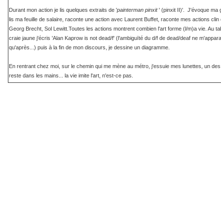
Durant mon action je lis quelques extraits de '
painterman pinxit
' (pinxit II)'. J'évoque ma
lis ma feuille de salaire, raconte une action avec Laurent Buffet, raconte mes actions clin d
Georg Brecht, Sol Lewitt.Toutes les actions montrent combien l'art forme (l/m)a vie. Au ta
craie jaune j'écris 'Alan Kaprow is not dead/f' (l'ambiguïté du d/f de dead/deaf ne m'appara
qu'après...) puis à la fin de mon discours, je dessine un diagramme.
En rentrant chez moi, sur le chemin qui me mène au métro, j'essuie mes lunettes, un de
reste dans les mains... la vie imite l'art, n'est-ce pas.