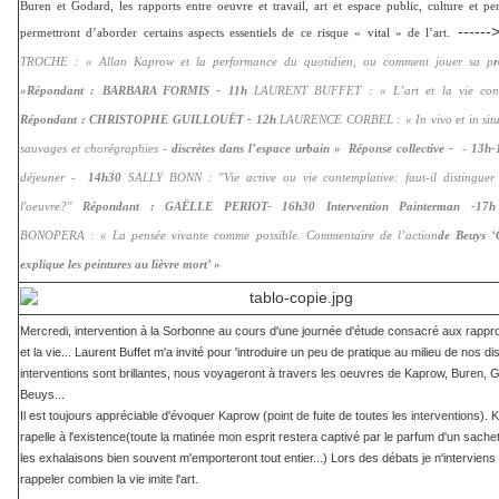
Buren et Godard, les rapports entre oeuvre et travail, art et espace public, culture et pe
------
permettront d’aborder certains aspects essentiels de ce risque « vital » de l’art.
T
ROCHE
: « Allan Kaprow et la performance du quotidien, ou comment jouer sa p
r
»
Répondant : B
ARBARA
F
ORMIS -
11h
L
AURENT
B
UFFET
: « L’art et la vie c
Répondant : C
HRISTOPHE
G
UILLOUËT -
12h
L
AURENCE
C
ORBEL
: «
In vivo
et
in sit
sauvages et chorégraphies -
discrètes dans l’espace urbain »
Réponse collective -
-
13h-
déjeuner -
14h30
S
ALLY
B
ONN
: "Vie active ou vie contemplative: faut-il distinguer 
l'oeuvre?"
Répondant : G
AËLLE
P
ERIOT-
16h30 Intervention Painterman -17h
B
ONOPERA
: « La pensée vivante comme possible. Commentaire de l’action
de Beuys 
explique les peintures au lièvre mort’ »
Mercredi, intervention à la Sorbonne au cours d'une journée d'étude consacré aux rapprot
et la vie... Laurent Buffet m'a invité pour 'introduire un peu de pratique au milieu de nos d
interventions sont brillantes, nous voyageront à travers les oeuvres de Kaprow, Buren, 
Beuys...
Il est toujours appréciable d'évoquer Kaprow (point de fuite de toutes les interventions).
rapelle à l'existence(toute la matinée mon esprit restera captivé par le parfum d'un sache
les exhalaisons bien souvent m'emporteront tout entier...) Lors des débats je n'interviens
rappeler combien la vie imite l'art.