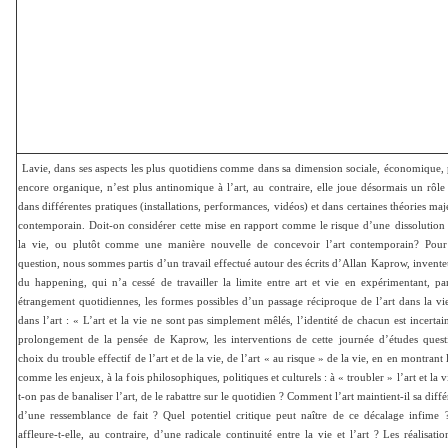
Lavie, dans ses aspects les plus quotidiens comme dans sa dimension sociale, économique, 
encore organique, n’est plus antinomique à l’art, au contraire, elle joue désormais un rôl
dans différentes pratiques (installations, performances, vidéos) et dans certaines théories maj
contemporain. Doit-on considérer cette mise en rapport comme le risque d’une
dissolution
la vie, ou plutôt comme une manière nouvelle de concevoir l’art contemporain? Pour t
question, nous sommes partis d’un travail effectué autour des écrits d’Allan Kaprow, invente
du happening, qui n’a cessé de travailler la limite entre art et vie en expérimentant, pa
étrangement quotidiennes, les formes possibles d’un passage réciproque de l’art dans la vie
dans l’art : « L’art et la vie ne sont pas simplement mêlés, l’identité de chacun est incertai
prolongement de la pensée de Kaprow, les interventions de cette journée d’études quest
choix du trouble effectif de l’art et de la vie, de l’art « au risque » de la vie, en en montrant l
comme les enjeux, à la fois philosophiques, politiques et culturels : à « troubler » l’art et la v
t-on pas de banaliser l’art, de le rabattre sur le quotidien ? Comment l’art maintient-il sa diff
d’une ressemblance de fait ? Quel potentiel critique peut naître de ce décalage infime 
affleure-t-elle, au contraire, d’une radicale continuité entre la vie et l’art ? Les réalisati