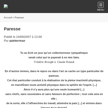
MENU
Accueil
» Paresse
Paresse
Publié le 24/08/2007 à 13:06
Par
painterman
Tu as écrit un jour qu'un collectionneur sympathique
serait celui qui te payerait à ne rien faire.
Frédéric Brouglé à Claude Rutault
En d'autres termes, dans le repos ou dans l'art se cache un type particulier de
paresse.
Cet état particulier conduit à la réalisation de la pleine inactivité physique,
en transférant toute activité physique dans la sphère de l'esprit. [...]
Alors il n'y aura plus qu'une seule humanité [...]
sans chefs, sans souverains et sans faiseurs de perfection ; tout cela sera en
elle ;
de la sorte, elle s?affranchira du travail, atteindra la paix [...] et entrera dans
l'image de la divinité.