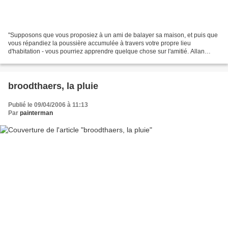
"Supposons que vous proposiez à un ami de balayer sa maison, et puis que
vous répandiez la poussière accumulée à travers votre propre lieu
d'habitation - vous pourriez apprendre quelque chose sur l'amitié. Allan
Kaprow, Artforum magazine, 1983."
broodthaers, la pluie
Publié le 09/04/2006 à 11:13
Par
painterman