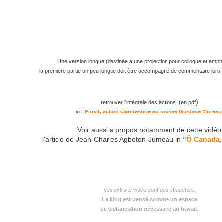
Une version longue (destinée à une projection pour colloque
et amphi
la première partie un peu longue doit être accompagné de commentaire lors d
)
retrouver l'intégrale des actions (en pdf
in :
Pinxit, action clandestine au musée Gustave Moreau
Voir aussi à propos notamment de cette vidéo
l'article de Jean-Charles Agboton-Jumeau in
"Ô Canada,
ces extraits vidéo sont des ébauches.
Le blog est pensé comme un espace
de distanciation nécessaire au travail.