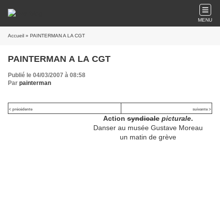
MENU
Accueil
» PAINTERMAN A LA CGT
PAINTERMAN A LA CGT
Publié le 04/03/2007 à 08:58
Par
painterman
< précédente
suivante >
Action
syndicale
picturale
.
Danser au musée Gustave Moreau
un matin de grève