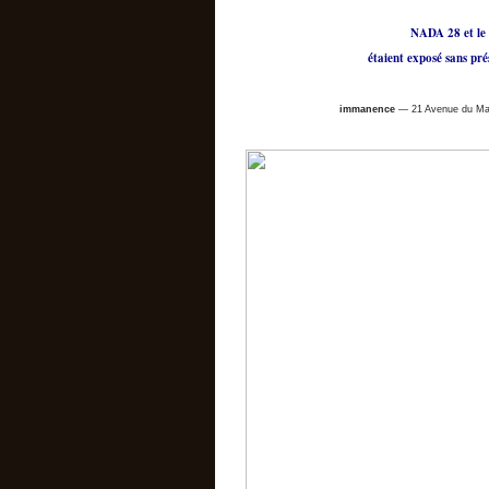
NADA 28 et le 
étaient exposé sans pr
immanence
— 21 Avenue du Main