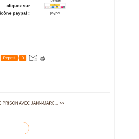
paypal
cliquez sur
'icône paypal :
paypal
Repost
0
 PRISON AVEC JANN-MARC... >>