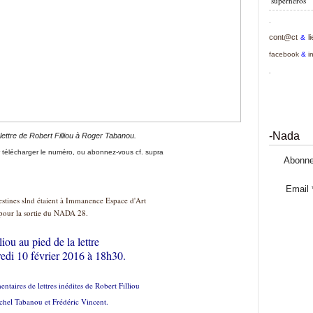
superhéros
.
cont@ct
l
&
facebook
&
i
.
-Nada
ettre de Robert Filliou à Roger Tabanou.
r télécharger le numéro, ou abonnez-vous cf. supra
Abonne
Email
estines slnd étaient à Immanence Espace d'Art
pour la sortie du NADA 28.
liou au pied de la lettre
edi 10 février 2016 à 18h30.
ntaires de lettres inédites de Robert Filliou
chel Tabanou et Frédéric Vincent.