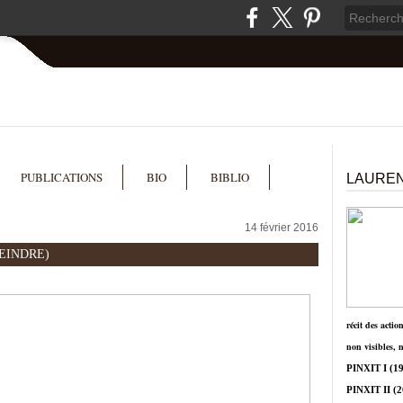
PUBLICATIONS
BIO
BIBLIO
LAUREN
14 février 2016
PEINDRE)
récit des actio
non visibles, 
PINXIT I
(19
PINXIT II
(2