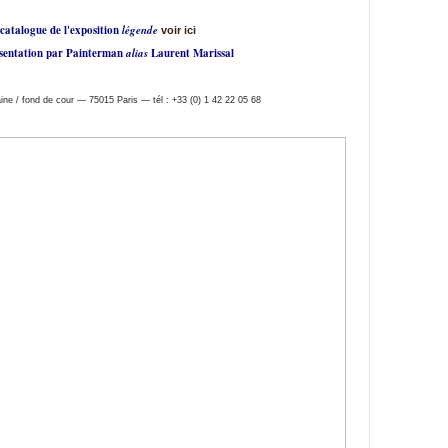
catalogue de l'exposition
légende
voir ici
ésentation par Painterman
alias
Laurent Marissal
e / fond de cour — 75015 Paris — tél : +33 (0) 1 42 22 05 68