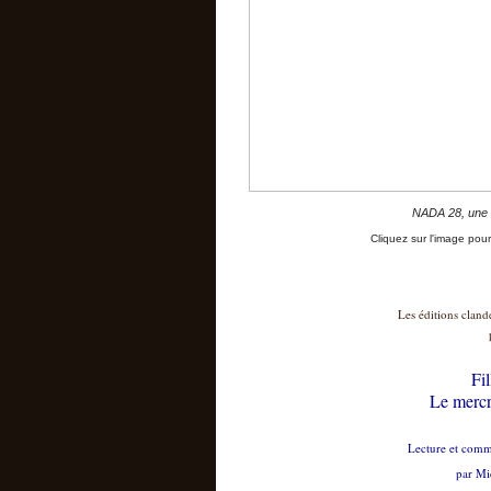
NADA 28, une l
Cliquez sur l'image pou
Les éditions cland
Fil
Le mercr
Lecture et comme
par Mi