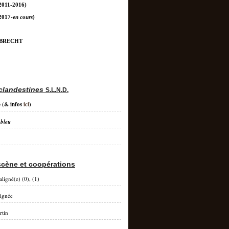
2011-2016)
2017-
en cours
)
 BRECHT
clandestines
S.L.N.D.
e
(& infos
ici
)
 bleu
scène et coopérations
aligné(e) (0), (1)
lignée
rtin