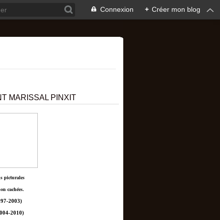
Connexion
+
Créer mon blog
T MARISSAL PINXIT
ns picturales
non cachées.
97-2003)
004-2010)