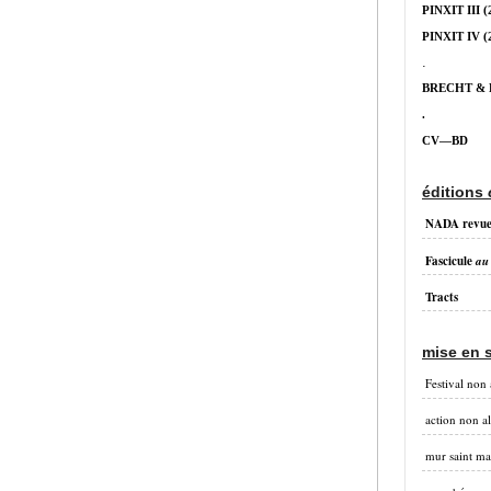
PINXIT III
(
PINXIT IV
(
.
BRECHT &
.
CV—BD
éditions
NADA revu
Fascicule
au
Tracts
mise en 
Festival non 
action non a
mur saint ma