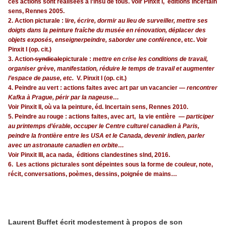
ces actions sont réalisées à l’insu de tous. Voir Pinxit I, éditions Incertain
sens, Rennes 2005.
2. Action picturale : l
ire, écrire, dormir au lieu de surveiller, mettre ses
doigts dans la peinture fraîche du musée en rénovation, déplacer des
objets exposés, enseignerpeindre, saborder une conférence
, etc. Voir
Pinxit I (op. cit.)
3. Action
syndicale
picturale :
mettre en crise les conditions de travail,
organiser grève, manifestation, réduire le temps de travail et augmenter
l’espace de pause, etc.
V. Pinxit I (op. cit.)
4. Peindre au vert : actions faites avec art par un vacancier —
rencontrer
Kafka à Prague, périr par la nageuse…
Voir Pinxit II, où va la peinture, éd. Incertain sens, Rennes 2010.
5. Peindre au rouge : actions faites, avec art, la vie entière —
participer
au printemps d’érable, occuper le Centre culturel canadien à Paris,
peindre la frontière entre les USA et le Canada, devenir indien, parler
avec un astronaute canadien en orbite…
Voir Pinxit III, aca nada, éditions clandestines slnd, 2016.
6. Les actions picturales sont dépeintes sous la forme de couleur, note,
récit, conversations, poèmes, dessins, poignée de mains…
Laurent Buffet écrit modestement à propos de son