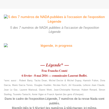
5 des 7 numéros de NADA publiées à l'occasion de l'exposition
Légende
—
* —
Légende
Frac Franche-Comté
6 février - 8 mai 2016
— commissaire Laurent Buffet.
*
avec aussi : Robert Barry, Tacita Dean, Michel Dector & Michel Dupuy, Hamish Fulton, Dora
Garcia, Mario Garcia Torres, Douglas Huebler, Nicolas Koch, Jirí Kovanda, Lefevre Jean Claude,
Jean Le Gac, Laurent Marissal, Gianni Motti, Jean-Christophe Norman, Hubert Renard, Simon
Starling, Tsuneko Taniuchi, Annie Vigier et Franck Apertet (les gens d’Uterpan)
Dans le cadre de l’exposition
Légende
, 7 numéros de la revue Nada sont
publiés.
Bientôt (dès le 5 février) les numéros à télécharger, ici même.