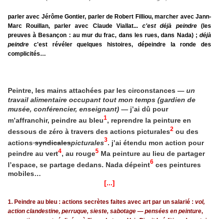
parler avec Jérôme Gontier, parler de Robert Filliou, marcher avec Jann-
Marc Rouillan,
parler avec Claude Viallat...
c'est déjà peindre
(les
preuves à Besançon : au mur du frac, dans les rues, dans Nada) ;
déjà
peindre
c'est
révéler quelques histoires, dépeindre la ronde des
complicités…
Peintre, les mains attachées par les circonstances —
un
travail alimentaire occupant tout mon temps (gardien de
musée, conférencier, enseignant)
— j’ai dû pour
1
m’affranchir, peindre au bleu
, reprendre la peinture en
2
dessous de zéro à travers des actions picturales
ou des
3
actions
syndicales
picturales
. j’ai étendu mon action pour
4
5
peindre au vert
, au rouge
Ma peinture au lieu de partager
6
l’espace, se partage dedans. Nada dépeint
ces peintures
mobiles…
[...]
1. Peindre au bleu : actions secrètes faites avec art par un salarié :
vol,
action clandestine, perruque, sieste, sabotage — pensées en peinture
,