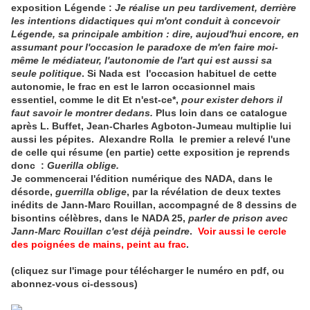
exposition Légende :
Je réalise un peu tardivement, derrière
les intentions didactiques qui m'ont conduit à concevoir
Légende, sa principale ambition : dire, aujoud'hui encore, en
assumant pour l'occasion le paradoxe de m'en faire moi-
même le médiateur, l'autonomie de l'art qui est aussi sa
seule politique
. Si Nada est l'occasion habituel de cette
autonomie, le frac en est le larron occasionnel mais
essentiel, comme le dit Et n'est-ce*,
pour exister dehors il
faut savoir le montrer dedans.
Plus loin dans ce catalogue
après L. Buffet, Jean-Charles Agboton-Jumeau multiplie lui
aussi les pépites. Alexandre Rolla le premier a relevé l'une
de celle qui résume (en partie) cette exposition je reprends
donc :
Guerilla oblige.
Je commencerai l'édition numérique des NADA, dans le
désorde,
guerrilla oblige
, par la révélation de deux textes
inédits de Jann-Marc Rouillan, accompagné de 8 dessins de
bisontins célèbres, dans le NADA 25,
parler de prison avec
Jann-Marc Rouillan c'est déjà peindre
.
Voir aussi le cercle
des poignées de mains, peint au frac
.
(cliquez sur l'image pour télécharger le numéro en pdf, ou
abonnez-vous ci-dessous)